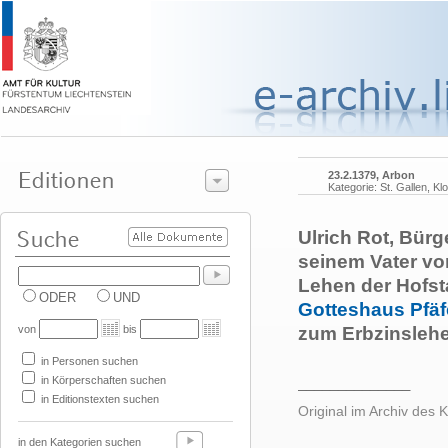
23.2.1379, Arbon
Kategorie: St. Gallen, Klo
Ulrich Rot, Bür
seinem Vater v
Lehen der Hofst
ODER
UND
Gotteshaus Pfäf
von
bis
zum Erbzinslehe
in Personen suchen
in Körperschaften suchen
______________
in Editionstexten suchen
Original im Archiv des K
in den Kategorien suchen