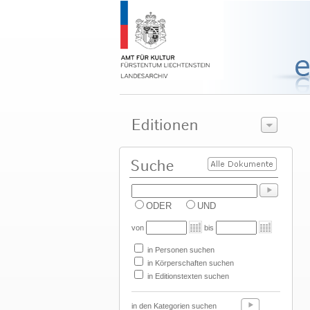
ODER
UND
von
bis
in Personen suchen
in Körperschaften suchen
in Editionstexten suchen
in den Kategorien suchen