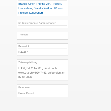
Brandis Ulrich Thüring von, Freiherr,
Landesherr
;
Brandis Wolfhart IV. von,
Freiherr, Landesherr
Im Text erwähnte Körperschaften
Themen
Permalink
D47447
Zitierempfehlung
LUB I, Bd. 2, Nr. 86.; zitiert nach:
www.e-archiv.li/D47447; aufgerufen am
07.08.2026
Bearbeiter
Franz Perret