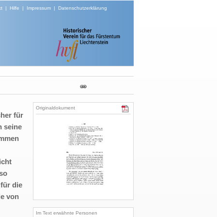
t
|
Hilfe
|
Impressum
|
Datenschutzerklärung
Originaldokument
her für
n seine
ommen
icht
 so
für die
ie von
Im Text erwähnte Personen