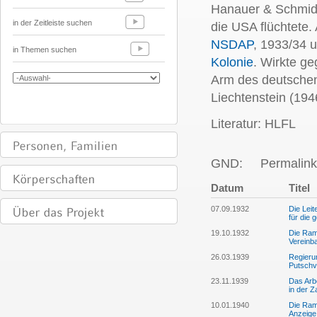
Hanauer & Schmid
in der Zeitleiste suchen
die USA flüchtete.
NSDAP
, 1933/34 
in Themen suchen
Kolonie
. Wirkte ge
Arm des deutschen
Liechtenstein (194
Literatur: HLFL
GND:
Permalink
Datum
Titel
07.09.1932
Die Lei
für die 
19.10.1932
Die Ram
Vereinba
26.03.1939
Regieru
Putschv
23.11.1939
Das Arbe
in der 
10.01.1940
Die Ram
Anzeige