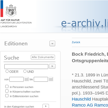
Zurück
Bock Friedrich, D
Ortsgruppenleit
ODER
UND
* 21.3. 1899 in Lü
von
bis
Hauschild, zwei Töc
anschliessend Stud
in Personen suchen
in Körperschaften suchen
pol.). 1933–1945 
in Editionstexten suchen
Hauschild
Hauptak
Ramco AG Ramco
in den Kategorien suchen