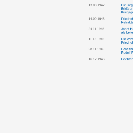
13.08.1942
Die Regi
Erklärun
Kriegsg
14.09.1943
Friedri
Refraktä
24.11.1945
Josef Ho
als Lei
11.12.1945
Die Ver
Friedri
28.11.1946
Grossbri
Rudolf
16.12.1946
Liechte