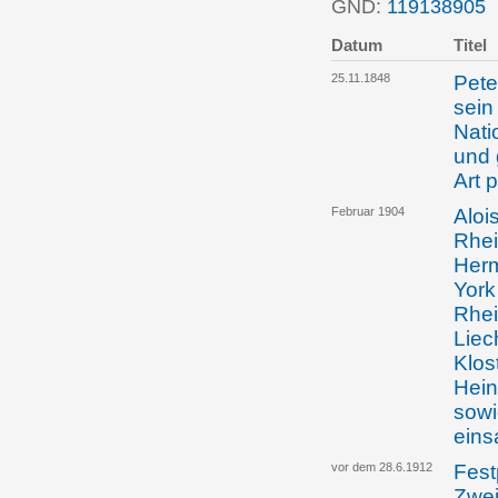
GND:
119138905
P
Datum
Titel
25.11.1848
Pete
sein
Nati
und 
Art 
Februar 1904
Aloi
Rhei
Herm
York
Rhei
Liec
Klos
Hein
sowi
eins
vor dem 28.6.1912
Fest
Zwei