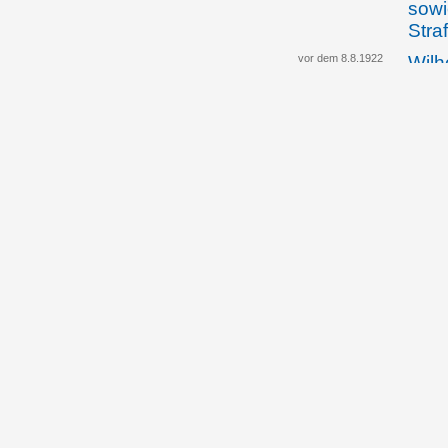
sowi
Stra
vor dem 8.8.1922
Wilh
Gese
Ausü
in L
12.01.1924
Die 
"Ges
Liec
Joha
Liec
30.01.1924
Die 
meld
Joha
Fass
"Ges
Liec
28.01.1926
Der 
Paul