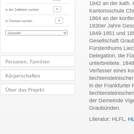
1842 an der kath. 
in der Zeitleiste suchen
Kantonsschule Chu
1864 an der konfes
in Themen suchen
1830er Jahre Gesc
1849-1851 und 18
Gesellschaft Grau
Fürstenthums Liech
Delegation, die Fü
unterbreitete. 18
Verfasser eines ko
liechtensteinisch
in der Frankfurte
liechtensteinische
der Gemeinde Vige
Graubünden.
Literatur: HLFL,
H