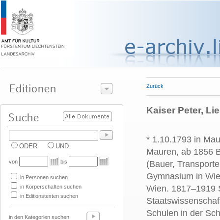
Zurück
Kaiser Peter, Li
* 1.10.1793 in Mau
ODER
UND
Mauren, ab 1856 B
von
bis
(Bauer, Transporte
Gymnasium in Wien
in Personen suchen
in Körperschaften suchen
Wien. 1817–1919 S
in Editionstexten suchen
Staatswissenschaft
Schulen in der Sc
in den Kategorien suchen