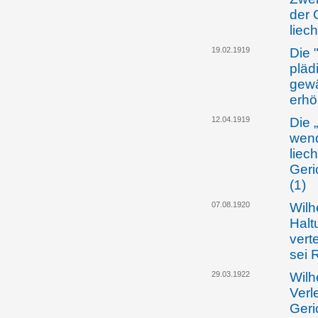
der 
liec
19.02.1919
Die 
pläd
gewä
erh
12.04.1919
Die 
wend
liec
Geri
(1)
07.08.1920
Wilh
Halt
vert
sei 
29.03.1922
Wilh
Verl
Geri