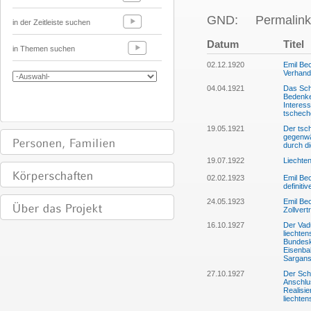
GND:
Permalink
in der Zeitleiste suchen
Datum
Titel
in Themen suchen
02.12.1920
Emil Bec
Verhand
04.04.1921
Das Sch
Bedenke
Interess
tschech
19.05.1921
Der tsc
gegenwär
durch d
19.07.1922
Liechten
02.02.1923
Emil Be
definiti
24.05.1923
Emil Be
Zollver
16.10.1927
Der Vadu
liechten
Bundesk
Eisenba
Sargans
27.10.1927
Der Sch
Anschlu
Realisi
liechte