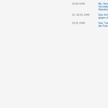
19.04.1945
BiL-Ver
Vorstell
Wanderge
15.-25.01.1946
Das Kri
gegen d
19.01.1946
Das "Lie
die Puts