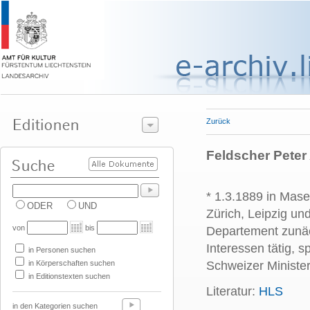
Zurück
Feldscher Peter 
* 1.3.1889 in Mase
ODER
UND
Zürich, Leipzig un
von
bis
Departement zunäch
Interessen tätig, s
in Personen suchen
in Körperschaften suchen
Schweizer Minister
in Editionstexten suchen
Literatur:
HLS
in den Kategorien suchen