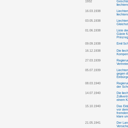
1932
Geschäft
liechten
16.03.1938
Liechte
liechten
03.05.1938
Liechten
Gleichst
01.06.1938
Liste de
Gäste fü
Prinzre
09.09.1938
Emil Sc
16.12.1938
Die liec
Kompens
27.03.1939
Regieru
Vertrete
05.07.1939
Liechte
gegen di
Einbürg
08.03.1940
Regieru
der Schw
14.07.1940
Die lie
Zollvert
einem K
15.10.1940
Das Eid
vor dem
fremden
klare u
21.05.1941
Der Lan
Versich