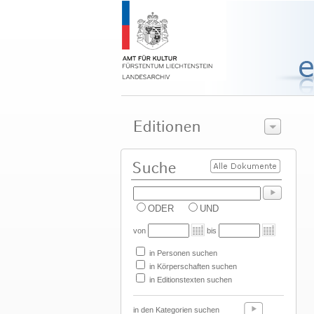
ODER
UND
von
bis
in Personen suchen
in Körperschaften suchen
in Editionstexten suchen
in den Kategorien suchen