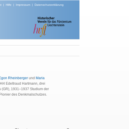
t
|
Hilfe
|
Impressum
|
Datenschutzerklärung
Egon Rheinberger
und
Maria
944 Edeltraud Hartmann, drei
rs (GR), 1931–1937 Studium der
. Pionier des Denkmalschutzes.