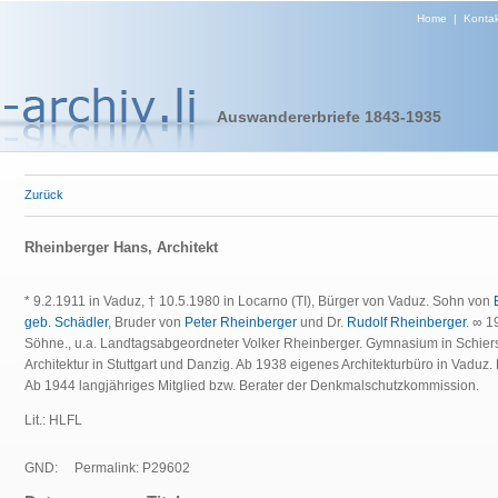
Home
|
Kontak
Auswandererbriefe 1843-1935
Zurück
Rheinberger Hans, Architekt
* 9.2.1911 in Vaduz, † 10.5.1980 in Locarno (TI), Bürger von Vaduz. Sohn von
geb. Schädler
, Bruder von
Peter Rheinberger
und Dr.
Rudolf Rheinberger
. ∞ 1
Söhne., u.a. Landtagsabgeordneter Volker Rheinberger. Gymnasium in Schie
Architektur in Stuttgart und Danzig. Ab 1938 eigenes Architekturbüro in Vaduz
Ab 1944 langjähriges Mitglied bzw. Berater der Denkmalschutzkommission.
Lit.: HLFL
GND:
Permalink: P29602