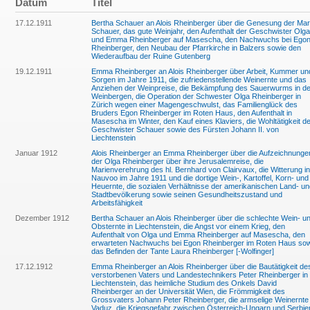
Datum
Titel
17.12.1911
Bertha Schauer an Alois Rheinberger über die Genesung der Mar
Schauer, das gute Weinjahr, den Aufenthalt der Geschwister Olga
und Emma Rheinberger auf Masescha, den Nachwuchs bei Ego
Rheinberger, den Neubau der Pfarrkirche in Balzers sowie den
Wiederaufbau der Ruine Gutenberg
19.12.1911
Emma Rheinberger an Alois Rheinberger über Arbeit, Kummer un
Sorgen im Jahre 1911, die zufriedenstellende Weinernte und das
Anziehen der Weinpreise, die Bekämpfung des Sauerwurms in d
Weinbergen, die Operation der Schwester Olga Rheinberger in
Zürich wegen einer Magengeschwulst, das Familienglück des
Bruders Egon Rheinberger im Roten Haus, den Aufenthalt in
Masescha im Winter, den Kauf eines Klaviers, die Wohltätigkeit d
Geschwister Schauer sowie des Fürsten Johann II. von
Liechtenstein
Januar 1912
Alois Rheinberger an Emma Rheinberger über die Aufzeichnunge
der Olga Rheinberger über ihre Jerusalemreise, die
Marienverehrung des hl. Bernhard von Clairvaux, die Witterung in
Nauvoo im Jahre 1911 und die dortige Wein-, Kartoffel, Korn- und
Heuernte, die sozialen Verhältnisse der amerikanischen Land- un
Stadtbevölkerung sowie seinen Gesundheitszustand und
Arbeitsfähigkeit
Dezember 1912
Bertha Schauer an Alois Rheinberger über die schlechte Wein- u
Obsternte in Liechtenstein, die Angst vor einem Krieg, den
Aufenthalt von Olga und Emma Rheinberger auf Masescha, den
erwarteten Nachwuchs bei Egon Rheinberger im Roten Haus so
das Befinden der Tante Laura Rheinberger [-Wolfinger]
17.12.1912
Emma Rheinberger an Alois Rheinberger über die Bautätigkeit de
verstorbenen Vaters und Landestechnikers Peter Rheinberger in
Liechtenstein, das heimliche Studium des Onkels David
Rheinberger an der Universität Wien, die Frömmigkeit des
Grossvaters Johann Peter Rheinberger, die armselige Weinernte 
Vaduz, die Kriegsgefahr zwischen Österreich-Ungarn und Serbie