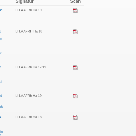
Signatur
Scan
ie
LI LA AFRh Ha 19
n
d
LI LA AFRH Ha 18
en
er
n
LI LA AFRh Ha 17/19
d
nd
LI LA AFRh Ha 19
wie
s
LI LA AFRh Ha 18
in
n