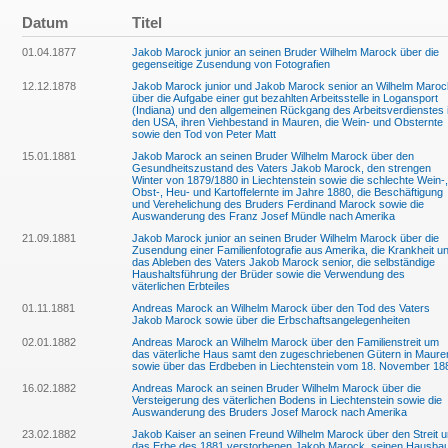
Datum
Titel
01.04.1877
Jakob Marock junior an seinen Bruder Wilhelm Marock über die
gegenseitige Zusendung von Fotografien
12.12.1878
Jakob Marock junior und Jakob Marock senior an Wilhelm Maroc
über die Aufgabe einer gut bezahlten Arbeitsstelle in Logansport
(Indiana) und den allgemeinen Rückgang des Arbeitsverdienstes 
den USA, ihren Viehbestand in Mauren, die Wein- und Obsternte
sowie den Tod von Peter Matt
15.01.1881
Jakob Marock an seinen Bruder Wilhelm Marock über den
Gesundheitszustand des Vaters Jakob Marock, den strengen
Winter von 1879/1880 in Liechtenstein sowie die schlechte Wein-,
Obst-, Heu- und Kartoffelernte im Jahre 1880, die Beschäftigung
und Verehelichung des Bruders Ferdinand Marock sowie die
Auswanderung des Franz Josef Mündle nach Amerika
21.09.1881
Jakob Marock junior an seinen Bruder Wilhelm Marock über die
Zusendung einer Familienfotografie aus Amerika, die Krankheit u
das Ableben des Vaters Jakob Marock senior, die selbständige
Haushaltsführung der Brüder sowie die Verwendung des
väterlichen Erbteiles
01.11.1881
Andreas Marock an Wilhelm Marock über den Tod des Vaters
Jakob Marock sowie über die Erbschaftsangelegenheiten
02.01.1882
Andreas Marock an Wilhelm Marock über den Familienstreit um
das väterliche Haus samt den zugeschriebenen Gütern in Maure
sowie über das Erdbeben in Liechtenstein vom 18. November 18
16.02.1882
Andreas Marock an seinen Bruder Wilhelm Marock über die
Versteigerung des väterlichen Bodens in Liechtenstein sowie die
Auswanderung des Bruders Josef Marock nach Amerika
23.02.1882
Jakob Kaiser an seinen Freund Wilhelm Marock über den Streit 
das Erbe des 1881 verstorbenen Jakob Marock, seinen Hausba