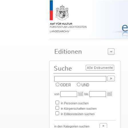
ODER
UND
von
bis
in Personen suchen
in Körperschaften suchen
in Editionstexten suchen
in den Kategorien suchen