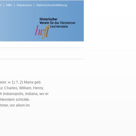
t
|
Hilfe
|
Impressum
|
Datenschutzerklärung
er. ∞ 1) ?, 2) Maria geb.
r, Charles, William, Henry,
 Indianopolis, Indiana, wo er
htenstein schickte.
hmer, vor allem im
.