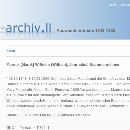
Home
|
Kontak
Auswandererbriefe 1843-1935
Zurück
Marock [Marok] Wilhelm (William), Journalist, Bauunternehmer
* 28.10.1848, † 19.03.1926. Sohn des Jakob Marock und der Genofeva geb. Mei
Hauser. Kinder aus 1. Ehe: Anne, Sarah. Kinder aus 2. Ehe: Edward, Fred, Arthu
Mary, Margareth, Mabel, Edith, Florence. 1865 Auswanderung aus Mauren nach
als Journalist für den "Indianapolis Star" arbeitete und auch Berichte nach Liec
Weitergewandert nach Hammond, Indiana, wo er ein erfolgreicher Bauunterne
Kanalisationsbau, wurde. War Anlaufstelle für Einwanderer aus Liechtenstein
Quelle: LI LA SgDok 030/34; LI LA Jansen-Datenbank.
GND:
Permalink: P32641