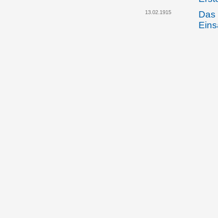
13.02.1915
Das 
Eins
Fürs
Erst
06.03.1919
Prin
Inst
Teil
Pari
insb
Sequ
in d
14.05.1919
Prin
tsch
Regi
Bode
Zentr
Besi
und 
liec