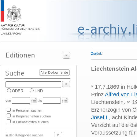
Zurück
Liechtenstein Alo
* 17.7.1869 in Hol
ODER
UND
Prinz
Alfred von Li
von
bis
Liechtenstein. ∞ 
Erzherzogin von Ös
in Personen suchen
in Körperschaften suchen
Josef I.,
acht Kinde
in Editionstexten suchen
Verzicht auf die ö
Voraussetzung für 
in den Kategorien suchen