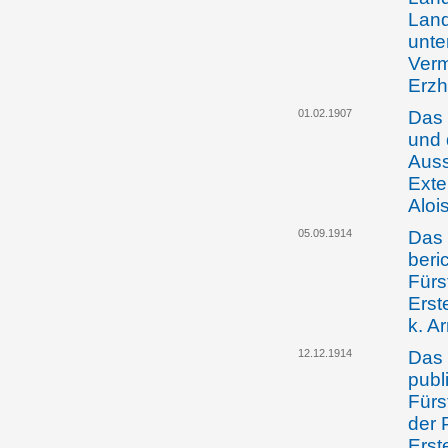
Land
unte
Verm
Erzh
01.02.1907
Das 
und 
Auss
Exter
Aloi
05.09.1914
Das 
beri
Fürs
Erst
k. A
12.12.1914
Das 
publ
Fürs
der 
Erst