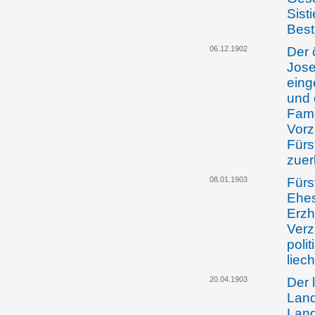
Sist
Bes
06.12.1902
Der 
Jose
eing
und 
Fami
Vorz
Fürs
zuer
08.01.1903
Fürst
Ehes
Erzh
Verz
poli
liec
20.04.1903
Der 
Land
Lan