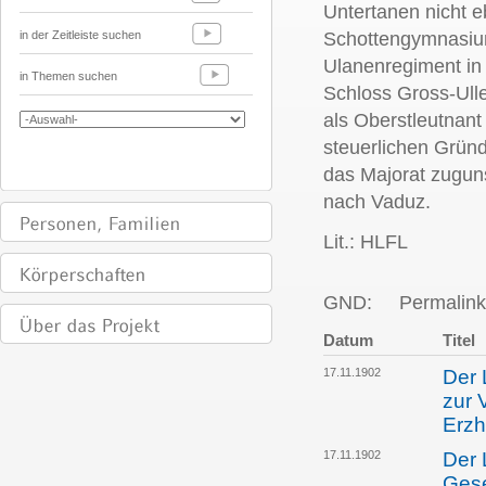
Untertanen nicht e
in der Zeitleiste suchen
Schottengymnasium 
Ulanenregiment in
in Themen suchen
Schloss Gross-Ulle
als Oberstleutnant
steuerlichen Gründ
das Majorat zugun
nach Vaduz.
Lit.: HLFL
GND:
Permalink
Datum
Titel
17.11.1902
Der 
zur 
Erzh
17.11.1902
Der 
Gese