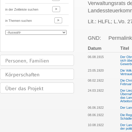
Verwaltungsrats d
in der Zeitleiste suchen
Landessteuerkomm
Lit.: HLFL; L.Vo. 
in Themen suchen
GND:
Permalink
Datum
Titel
06.08.1915
Der Obm
sich üb
Gewerb
23.05.1920
Die Volk
Vertrau
08.02.1922
Die Chri
Februar
24.03.1922
Der Lie
Übernah
das Lan
Arbeitsn
06.06.1922
Der Lan
08.06.1922
Die Regi
Schädle
10.08.1922
Der Lan
der poli