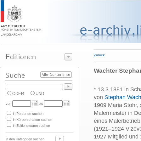
Zurück
Wachter Stephan
* 13.3.1881 in Sc
ODER
UND
von
Stephan Wach
von
bis
1909 Maria Stohr, 
Malermeister in D
in Personen suchen
in Körperschaften suchen
eines Malerbetrie
in Editionstexten suchen
(1921–1924 Vizevo
1927 Mitglied und
in den Kategorien suchen