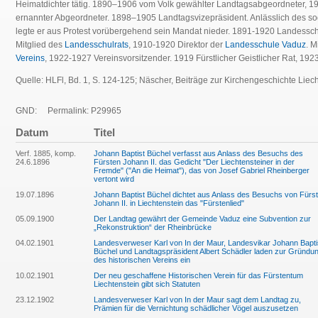
Heimatdichter tätig.
1890–1906 vom Volk gewählter Landtagsabgeordneter, 1
ernannter Abgeordneter. 1898–1905 Landtagsvizepräsident. Anlässlich des 
legte er aus Protest vorübergehend sein Mandat nieder.
1891-1920 Landessch
Mitglied des
Landesschulrats
, 1910-1920 Direktor der
Landesschule Vaduz
. 
Vereins
, 1922-1927 Vereinsvorsitzender. 1919 Fürstlicher Geistlicher Rat, 192
Quelle: HLFl, Bd. 1, S. 124-125; Näscher, Beiträge zur Kirchengeschichte Liech
GND:
Permalink: P29965
Datum
Titel
Verf. 1885, komp.
Johann Baptist Büchel verfasst aus Anlass des Besuchs des
24.6.1896
Fürsten Johann II. das Gedicht "Der Liechtensteiner in der
Fremde" ("An die Heimat"), das von Josef Gabriel Rheinberger
vertont wird
19.07.1896
Johann Baptist Büchel dichtet aus Anlass des Besuchs von Fürst
Johann II. in Liechtenstein das "Fürstenlied"
05.09.1900
Der Landtag gewährt der Gemeinde Vaduz eine Subvention zur
„Rekonstruktion“ der Rheinbrücke
04.02.1901
Landesverweser Karl von In der Maur, Landesvikar Johann Bapti
Büchel und Landtagspräsident Albert Schädler laden zur Gründu
des historischen Vereins ein
10.02.1901
Der neu geschaffene Historischen Verein für das Fürstentum
Liechtenstein gibt sich Statuten
23.12.1902
Landesverweser Karl von In der Maur sagt dem Landtag zu,
Prämien für die Vernichtung schädlicher Vögel auszusetzen