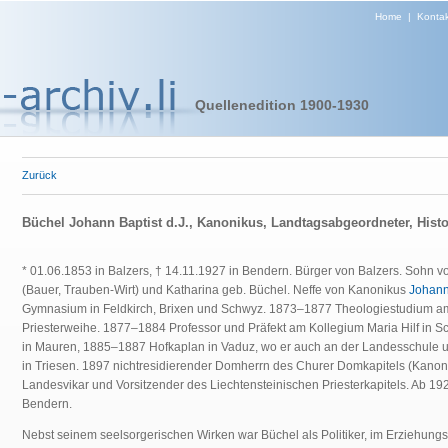
Home
|
Kontak
Quellenedition 1900-1930
Zurück
Büchel Johann Baptist d.J., Kanonikus, Landtagsabgeordneter, Histo
* 01.06.1853 in Balzers, † 14.11.1927 in Bendern. Bürger von Balzers. Sohn v
(Bauer, Trauben-Wirt) und Katharina geb. Büchel. Neffe von Kanonikus
Johann
Gymnasium in Feldkirch, Brixen und Schwyz. 1873–1877 Theologiestudium am
Priesterweihe. 1877–1884 Professor und Präfekt am Kollegium Maria Hilf in 
in Mauren, 1885–1887 Hofkaplan in Vaduz, wo er auch an der Landesschule un
in Triesen. 1897 nichtresidierender Domherrn des Churer Domkapitels (Kanon
Landesvikar und Vorsitzender des Liechtensteinischen Priesterkapitels.
Ab 192
Bendern.
Nebst seinem seelsorgerischen Wirken war Büchel als Politiker, im Erziehungs