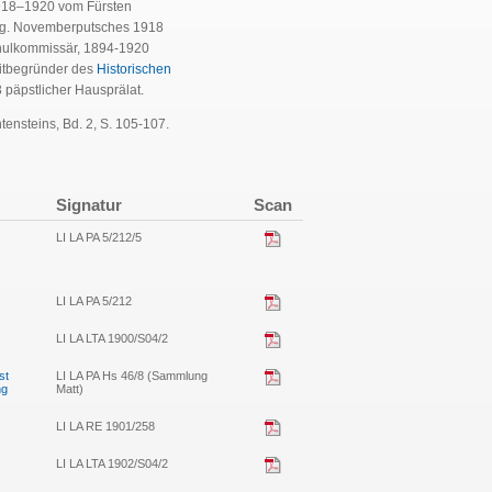
918–1920 vom Fürsten
sog. Novemberputsches 1918
ulkommissär, 1894-1920
Mitbegründer des
Historischen
3 päpstlicher Hausprälat.
tensteins, Bd. 2, S. 105-107.
Signatur
Scan
LI LA PA 5/212/5
LI LA PA 5/212
LI LA LTA 1900/S04/2
st
LI LA PA Hs 46/8 (Sammlung
ng
Matt)
LI LA RE 1901/258
LI LA LTA 1902/S04/2