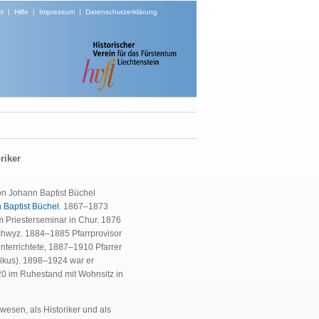
t
|
Hilfe
|
Impressum
|
Datenschutzerklärung
riker
on Johann Baptist Büchel
 Baptist Büchel
. 1867–1873
 Priesterseminar in Chur. 1876
Schwyz. 1884–1885 Pfarrprovisor
terrichtete, 1887–1910 Pfarrer
ikus). 1898–1924 war er
0 im Ruhestand mit Wohnsitz in
wesen, als Historiker und als