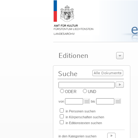
ODER
UND
von
bis
in Personen suchen
in Körperschaften suchen
in Editionstexten suchen
in den Kategorien suchen