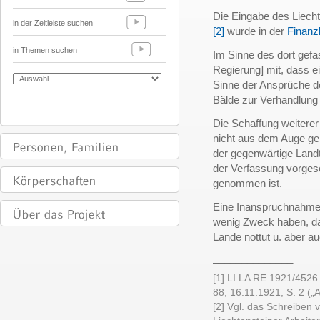
Die Eingabe des Liech
in der Zeitleiste suchen
[2]
wurde in der
Finan
in Themen suchen
Im Sinne des dort gefas
Regierung] mit, dass e
Sinne der Ansprüche der
Bälde zur Verhandlun
Die Schaffung weitere
nicht aus dem Auge g
der gegenwärtige Land
der Verfassung vorges
genommen ist.
Eine Inanspruchnahm
wenig Zweck haben, da
Lande nottut u. aber a
______________
[1] LI LA RE 1921/4526
88, 16.11.1921, S. 2 („
[2] Vgl. das Schreiben 