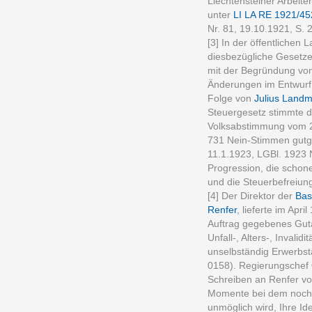
Liechtensteiner Arbeit
unter
LI LA RE 1921/45
Nr. 81, 19.10.1921, S. 2
[3] In der öffentlichen
diesbezügliche Gesetz
mit der Begründung vo
Änderungen im Entwurf 
Folge von
Julius Land
Steuergesetz stimmte d
Volksabstimmung vom 2
731 Nein-Stimmen gutg
11.1.1923, LGBl. 1923 
Progression, die scho
und die Steuerbefreiun
[4] Der Direktor der
Bas
Renfer
, lieferte im Apr
Auftrag gegebenes Guta
Unfall-, Alters-, Invali
unselbständig Erwerbstä
0158). Regierungschef
Schreiben an Renfer v
Momente bei dem noch 
unmöglich wird, Ihre Ide