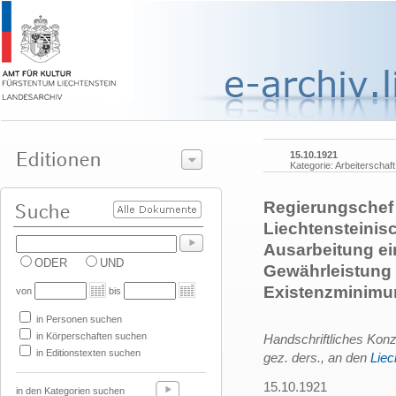
15.10.1921
Kategorie: Arbeiterschaft
Regierungschef 
Liechtensteinis
Ausarbeitung ei
ODER
UND
Gewährleistung 
Existenzminim
von
bis
in Personen suchen
in Körperschaften suchen
Handschriftliches Kon
in Editionstexten suchen
gez. ders., an den
Liec
15.10.1921
in den Kategorien suchen