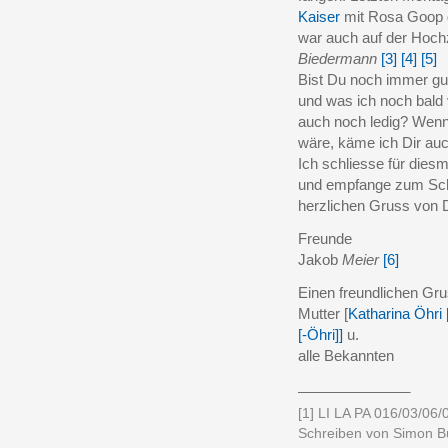
Kaiser
mit Rosa Goop g
war auch auf der Hochz
Biedermann
[3]
[4]
[5]
Bist Du noch immer g
und was ich noch bald
auch noch ledig? Wenn 
wäre, käme ich Dir auc
Ich schliesse für dies
und empfange zum Sch
herzlichen Gruss von 
Freunde
Jakob
Meier
[6]
Einen freundlichen Gru
Mutter [
Katharina Öhri 
[-Öhri]]
u.
alle Bekannten
______________
[1] LI LA PA 016/03/06/
Schreiben von Simon Bü