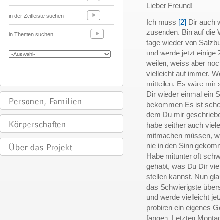
Lieber Freund!
in der Zeitleiste suchen
Ich muss
[2]
Dir auch w
zusenden. Bin auf die 
in Themen suchen
tage wieder von Salzb
und werde jetzt einige Z
weilen, weiss aber noch
vielleicht auf immer. W
mitteilen. Es wäre mir 
Dir wieder einmal ein 
bekommen Es ist schon 
dem Du mir geschriebe
habe seither auch vie
mitmachen müssen, wa
nie in den Sinn gekom
Habe mitunter oft schw
gehabt, was Du Dir viell
stellen kannst. Nun gl
das Schwierigste über
und werde vielleicht je
probiren ein eigenes G
fangen. Letzten Monta