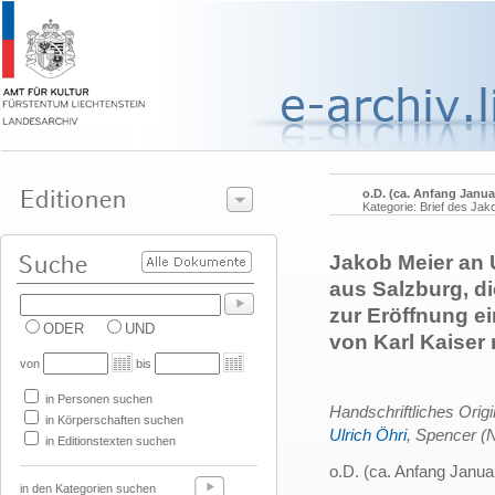
o.D. (ca. Anfang Janua
Kategorie: Brief des Jak
Jakob Meier an 
aus Salzburg, di
zur Eröffnung e
ODER
UND
von Karl Kaiser
von
bis
in Personen suchen
Handschriftliches Orig
in Körperschaften suchen
Ulrich Öhri
, Spencer (
in Editionstexten suchen
o.D. (ca. Anfang Janua
in den Kategorien suchen