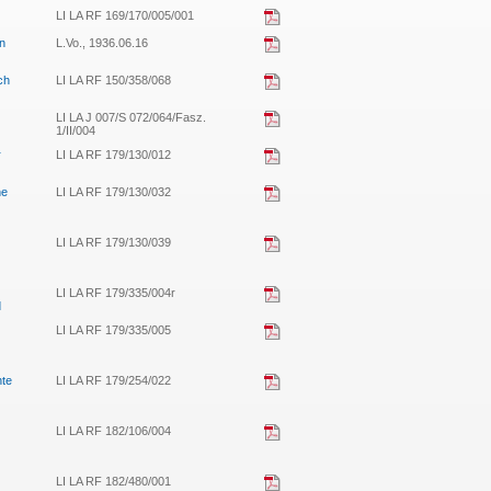
LI LA RF 169/170/005/001
hn
L.Vo., 1936.06.16
ch
LI LA RF 150/358/068
LI LA J 007/S 072/064/Fasz.
1/II/004
r
LI LA RF 179/130/012
ne
LI LA RF 179/130/032
LI LA RF 179/130/039
LI LA RF 179/335/004r
d
LI LA RF 179/335/005
hte
LI LA RF 179/254/022
LI LA RF 182/106/004
)
LI LA RF 182/480/001