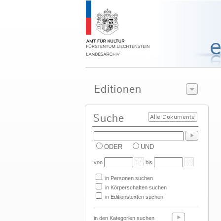
ODER
UND
von
bis
in Personen suchen
in Körperschaften suchen
in Editionstexten suchen
in den Kategorien suchen