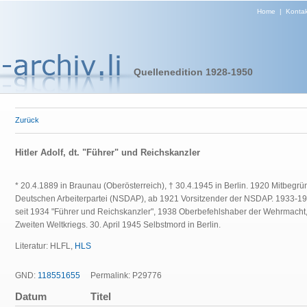
Home
|
Kontak
Quellenedition 1928-1950
Zurück
Hitler Adolf, dt. "Führer" und Reichskanzler
* 20.4.1889 in Braunau (Oberösterreich), † 30.4.1945 in Berlin. 1920 Mitbegrü
Deutschen Arbeiterpartei (NSDAP), ab 1921 Vorsitzender der NSDAP. 1933-19
seit 1934 "Führer und Reichskanzler", 1938 Oberbefehlshaber der Wehrmacht
Zweiten Weltkriegs. 30. April 1945 Selbstmord in Berlin.
Literatur: HLFL,
HLS
GND:
118551655
Permalink: P29776
Datum
Titel