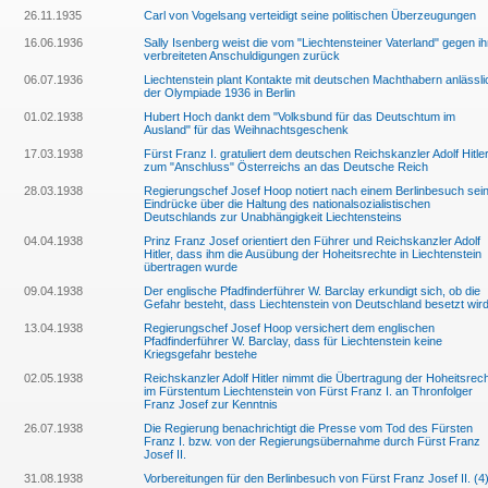
26.11.1935
Carl von Vogelsang verteidigt seine politischen Überzeugungen
16.06.1936
Sally Isenberg weist die vom "Liechtensteiner Vaterland" gegen i
verbreiteten Anschuldigungen zurück
06.07.1936
Liechtenstein plant Kontakte mit deutschen Machthabern anlässli
der Olympiade 1936 in Berlin
01.02.1938
Hubert Hoch dankt dem "Volksbund für das Deutschtum im
Ausland" für das Weihnachtsgeschenk
17.03.1938
Fürst Franz I. gratuliert dem deutschen Reichskanzler Adolf Hitle
zum "Anschluss" Österreichs an das Deutsche Reich
28.03.1938
Regierungschef Josef Hoop notiert nach einem Berlinbesuch sei
Eindrücke über die Haltung des nationalsozialistischen
Deutschlands zur Unabhängigkeit Liechtensteins
04.04.1938
Prinz Franz Josef orientiert den Führer und Reichskanzler Adolf
Hitler, dass ihm die Ausübung der Hoheitsrechte in Liechtenstein
übertragen wurde
09.04.1938
Der englische Pfadfinderführer W. Barclay erkundigt sich, ob die
Gefahr besteht, dass Liechtenstein von Deutschland besetzt wir
13.04.1938
Regierungschef Josef Hoop versichert dem englischen
Pfadfinderführer W. Barclay, dass für Liechtenstein keine
Kriegsgefahr bestehe
02.05.1938
Reichskanzler Adolf Hitler nimmt die Übertragung der Hoheitsrec
im Fürstentum Liechtenstein von Fürst Franz I. an Thronfolger
Franz Josef zur Kenntnis
26.07.1938
Die Regierung benachrichtigt die Presse vom Tod des Fürsten
Franz I. bzw. von der Regierungsübernahme durch Fürst Franz
Josef II.
31.08.1938
Vorbereitungen für den Berlinbesuch von Fürst Franz Josef II. (4