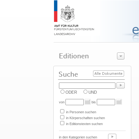
ODER
UND
von
bis
in Personen suchen
in Körperschaften suchen
in Editionstexten suchen
in den Kategorien suchen