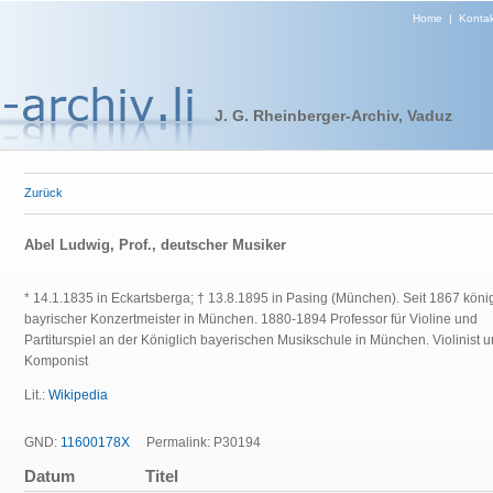
Home
|
Kontak
J. G. Rheinberger-Archiv, Vaduz
Zurück
Abel Ludwig, Prof., deutscher Musiker
* 14.1.1835 in Eckartsberga; † 13.8.1895 in Pasing (München). Seit 1867 könig
bayrischer Konzertmeister in München. 1880-1894 Professor für Violine und
Partiturspiel an der Königlich bayerischen Musikschule in München. Violinist 
Komponist
Lit.:
Wikipedia
GND:
11600178X
Permalink: P30194
Datum
Titel