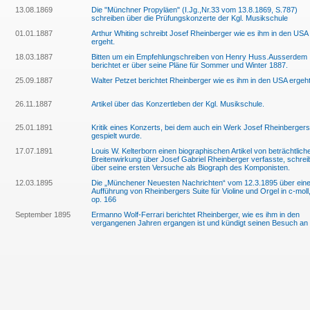
13.08.1869
Die "Münchner Propyläen" (I.Jg.,Nr.33 vom 13.8.1869, S.787)
schreiben über die Prüfungskonzerte der Kgl. Musikschule
01.01.1887
Arthur Whiting schreibt Josef Rheinberger wie es ihm in den USA
ergeht.
18.03.1887
Bitten um ein Empfehlungschreiben von Henry Huss.Ausserdem
berichtet er über seine Pläne für Sommer und Winter 1887.
25.09.1887
Walter Petzet berichtet Rheinberger wie es ihm in den USA ergeht
26.11.1887
Artikel über das Konzertleben der Kgl. Musikschule.
25.01.1891
Kritik eines Konzerts, bei dem auch ein Werk Josef Rheinbergers
gespielt wurde.
17.07.1891
Louis W. Kelterborn einen biographischen Artikel von beträchtlich
Breitenwirkung über Josef Gabriel Rheinberger verfasste, schrei
über seine ersten Versuche als Biograph des Komponisten.
12.03.1895
Die „Münchener Neuesten Nachrichten“ vom 12.3.1895 über ein
Aufführung von Rheinbergers Suite für Violine und Orgel in c-moll
op. 166
September 1895
Ermanno Wolf-Ferrari berichtet Rheinberger, wie es ihm in den
vergangenen Jahren ergangen ist und kündigt seinen Besuch an