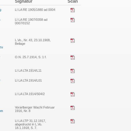
Signatur
Scan
g
LI LA RE 1905/1880 ad 0004
n
LI LA RE 1907/0358 ad
0007/0152
L.Vo., Nr. 43, 23.10.1908,
Beilage
zu
r
O.N. 25.7.1914, S. 1 f.
LI LA LTA 1914/L11
r
LI LA LTA 1914/L01
LI LA LTA 1914/S04/2
Vorarlberger Wacht Februar
vom
1916, Nr. 8
LI LA LTP 31.12.1917,
abgedruckt in L.Vo.
18.1.1918, S. 7.