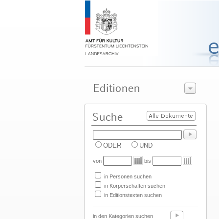
ODER
UND
von
bis
in Personen suchen
in Körperschaften suchen
in Editionstexten suchen
in den Kategorien suchen