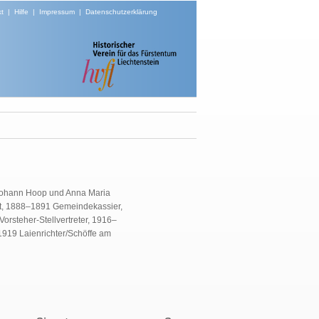
t
|
Hilfe
|
Impressum
|
Datenschutzerklärung
n Johann Hoop und Anna Maria
at, 1888–1891 Gemeindekassier,
steher-Stellvertreter, 1916–
919 Laienrichter/Schöffe am