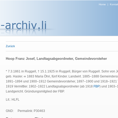
Home
|
Kontak
Zurück
Hoop Franz Josef, Landtagsabgeordneter, Gemeindevorsteher
* 7.3.1861 in Ruggell, † 15.1.1925 in Ruggell, Bürger von Ruggell. Sohn vo
geb. Hasler. ∞ 1883 Maria Öhri, fünf Kinder. Landwirt. 1885–1888 Gemeinder
1891–1894 und 1900–1912 Gemeindevorsteher, 1897–1900 und 1918–1921 Vor
1919 Vermittler. 1902–1922 Landtagsabgeordneter (ab 1918
FBP
) und 1903–1
Landgericht. Gründungsmitglied der FBP.
Lit.: HLFL
GND:
Permalink: P30463