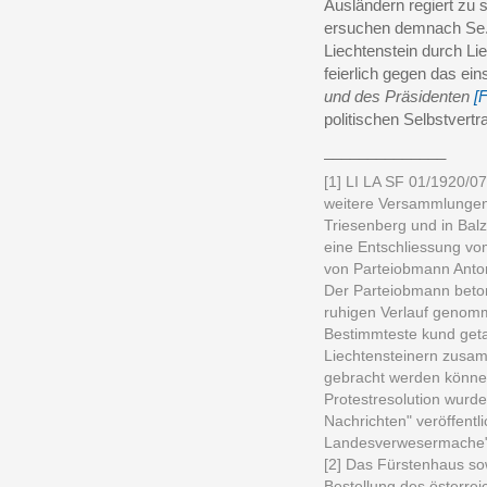
Ausländern regiert zu 
ersuchen demnach Se. 
Liechtenstein durch Lie
feierlich gegen das ei
und des Präsidenten
[
politischen Selbstvert
______________
[1] LI LA SF 01/1920/072
weitere Versammlungen
Triesenberg und in Balz
eine Entschliessung vo
von Parteiobmann Anton
Der Parteiobmann beto
ruhigen Verlauf genomm
Bestimmteste kund geta
Liechtensteinern zusam
gebracht werden könne 
Protestresolution wurd
Nachrichten" veröffentli
Landesverwesermache"
[2] Das Fürstenhaus so
Bestellung des österrei