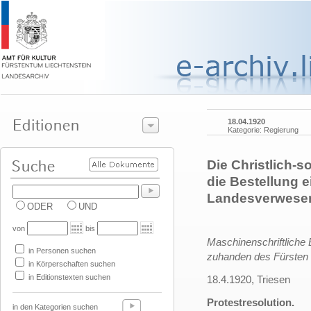
18.04.1920
Kategorie: Regierung
Die Christlich-s
die Bestellung 
Landesverwese
ODER
UND
von
bis
Maschinenschriftliche 
in Personen suchen
zuhanden des Fürsten
in Körperschaften suchen
in Editionstexten suchen
18.4.1920, Triesen
Protestresolution.
in den Kategorien suchen