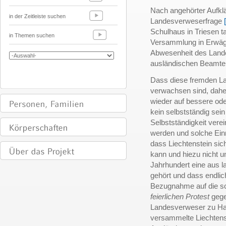
Nach angehörter Aufklä
in der Zeitleiste suchen
Landesverweserfrage
Schulhaus in Triesen 
in Themen suchen
Versammlung in Erwägu
Abwesenheit des Lande
ausländischen Beamten
Dass diese fremden La
verwachsen sind, dah
wieder auf bessere od
kein selbstständig sein
Selbstständigkeit vere
werden und solche Ein
dass Liechtenstein sic
kann und hiezu nicht u
Jahrhundert eine aus 
gehört und dass endlic
Bezugnahme auf die s
feierlichen Protest
gege
Landesverweser zu Han
versammelte Liechtens