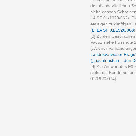
den diesbezüglichen S
siehe dessen Schreibe
LA SF 01/1920/062). Die
etwaigen zukünftigen 
(
LI LA SF 01/1920/068
)
[3] Zu den Gesprächen 
Vaduz siehe Fussnote 2.
(„Wiener Verhandlunge
Landesverweser-Frage
(„Liechtenstein – den
[4] Zur Antwort des Fürs
siehe die Kundmachung
01/1920/074).