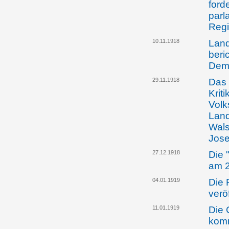
ford
parl
Reg
10.11.1918
Land
beri
Dem
29.11.1918
Das 
Kriti
Volk
Land
Wals
Jose
27.12.1918
Die 
am 2
04.01.1919
Die 
verö
11.01.1919
Die 
komm