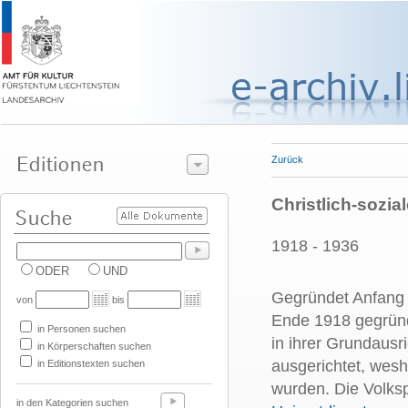
Zurück
Christlich-sozia
1918 - 1936
ODER
UND
Gegründet Anfang 1
von
bis
Ende 1918 gegrü
in Personen suchen
in ihrer Grundausr
in Körperschaften suchen
ausgerichtet, wesh
in Editionstexten suchen
wurden. Die Volks
in den Kategorien suchen