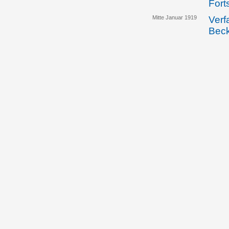
Fort
Mitte Januar 1919
Verf
Bec
18.01.1919
Die 
vert
gege
Volk
18.01.1919
Die 
verö
29.01.1919
In e
Liec
Volk
sich
sie 