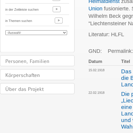
Heimatdienst
zusa
Union
fusionierte.
in der Zeitleiste suchen
Wilhelm Beck gegr
in Themen suchen
"Liechtensteiner 
Literatur: HLFL
GND:
Permalink:
Datum
Titel
15.02.1918
Das 
die 
Land
22.02.1918
Die 
„Lie
eine
Land
und 
Wah