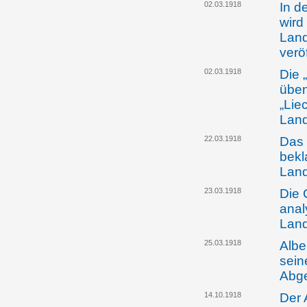
02.03.1918
In d
wird
Land
veröf
02.03.1918
Die 
üben
„Lie
Land
22.03.1918
Das 
bekl
Lan
23.03.1918
Die 
anal
Lan
25.03.1918
Albe
sein
Abg
14.10.1918
Der 