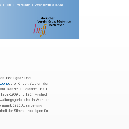
t
|
Hilfe
|
Impressum
|
Datenschutzerklärung
on Josef Ignaz Peer
 Leone
, drei Kinder. Studium der
altskanzlei in Feldkirch. 1901-
, 1902-1909 und 1914 Mitglied
waltungsgerichtshof in Wien
. Im
ernannt. 1921 Ausarbeitung
heit der Stimmberechtigten für