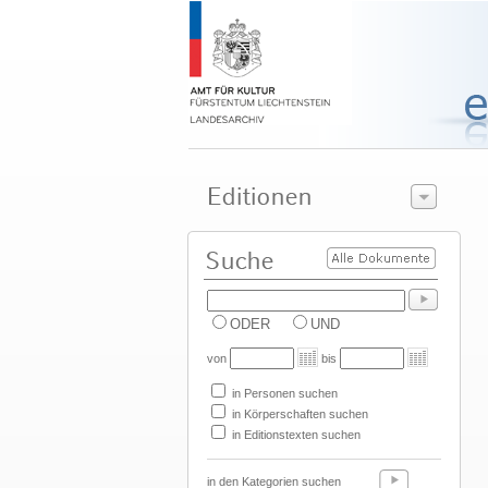
ODER
UND
von
bis
in Personen suchen
in Körperschaften suchen
in Editionstexten suchen
in den Kategorien suchen