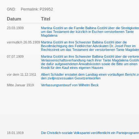
GND:
Permalink: P29952
Datum
Titel
23.03.1909
Martina Gstöhl an die Familie Balbina Gstöhl über die Streitigkeite
um das Testament der kürzlich in Eschen verstorbenen Tante
Magdalena
vermutlich 26.05.1909
Martina Gstöhl an ihre Schwester Balbina Gstöhl über die
Bevollmächtigung des Feldkircher Advokaten Dr. Josef Peer im
Rechtsstreit um das Testament der verstorbenen Tante Magdale
07.07.1909
Martina Gstöhl an ihre Schwester Balbina Gstöhl über die verlor
Verlassenschaftsverhandlung nach ihrer Tante Magdalena Gstöhl
die dafür aufgewendeten Anwaltskosten sowie die Bitte um einen
Kredit für den Kauf eines eigenen Hauses
vor dem 11.12.1911
Albert Schädler erstattet dem Landtag einen vorläufigen Bericht z
den zivilprozessualen Gesetzentwürfen
Mitte Januar 1919
Verfassungsentwurf von Wilhelm Beck
18.01.1919
Die Christlich-soziale Volkspartei veröffentlicht ein Parteiprogra