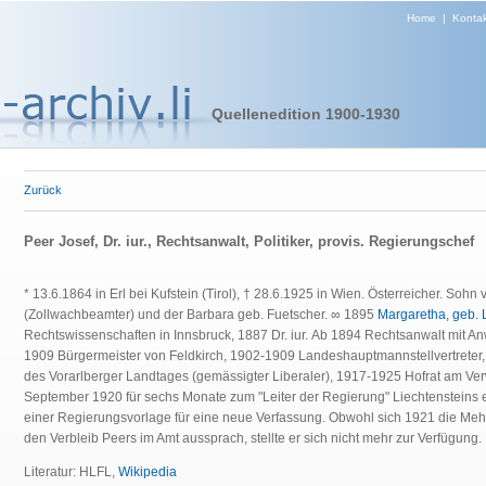
Home
|
Kontak
Quellenedition 1900-1930
Zurück
Peer Josef, Dr. iur., Rechtsanwalt, Politiker, provis. Regierungschef
* 13.6.1864 in Erl bei Kufstein (Tirol), † 28.6.1925 in Wien. Österreicher.
Sohn v
(Zollwachbeamter) und der Barbara geb. Fuetscher.
∞ 1895
Margaretha, geb.
Rechtswissenschaften in Innsbruck, 1887 Dr. iur. Ab 1894 Rechtsanwalt mit Anw
1909 Bürgermeister von Feldkirch, 1902-1909 Landeshauptmannstellvertreter
des Vorarlberger Landtages (gemässigter Liberaler),
1917-1925 Hofrat am Ver
September 1920 für sechs Monate zum "Leiter der Regierung" Liechtensteins 
einer Regierungsvorlage für eine neue Verfassung. Obwohl sich 1921 die Mehr
den Verbleib Peers im Amt aussprach, stellte er sich nicht mehr zur Verfügung.
Literatur: HLFL,
Wikipedia