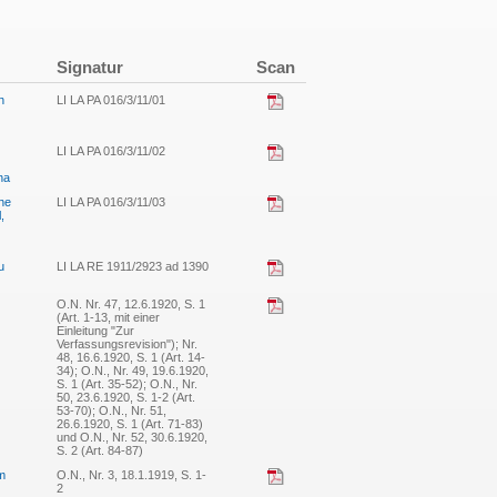
Signatur
Scan
n
LI LA PA 016/3/11/01
LI LA PA 016/3/11/02
na
ene
LI LA PA 016/3/11/03
,
u
LI LA RE 1911/2923 ad 1390
O.N. Nr. 47, 12.6.1920, S. 1
(Art. 1-13, mit einer
Einleitung "Zur
Verfassungsrevision"); Nr.
48, 16.6.1920, S. 1 (Art. 14-
34); O.N., Nr. 49, 19.6.1920,
S. 1 (Art. 35-52); O.N., Nr.
50, 23.6.1920, S. 1-2 (Art.
53-70); O.N., Nr. 51,
26.6.1920, S. 1 (Art. 71-83)
und O.N., Nr. 52, 30.6.1920,
S. 2 (Art. 84-87)
mm
O.N., Nr. 3, 18.1.1919, S. 1-
2