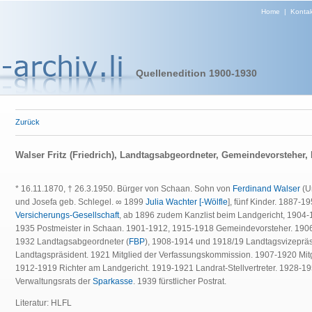
Home
|
Kontak
Quellenedition 1900-1930
Zurück
Walser Fritz (Friedrich), Landtagsabgeordneter, Gemeindevorsteher,
* 16.11.1870, † 26.3.1950. Bürger von Schaan. Sohn von
Ferdinand Walser
(Un
und Josefa geb. Schlegel. ∞ 1899
Julia Wachter [-Wölfle
], fünf Kinder. 1887-1
Versicherungs-Gesellschaft
, ab 1896 zudem Kanzlist beim Landgericht, 1904-
1935 Postmeister in Schaan. 1901-1912, 1915-1918 Gemeindevorsteher. 190
1932 Landtagsabgeordneter (
FBP
), 1908-1914 und 1918/19 Landtagsvizeprä
Landtagspräsident. 1921 Mitglied der Verfassungskommission. 1907-1920 Mit
1912-1919 Richter am Landgericht. 1919-1921 Landrat-Stellvertreter. 1928-1
Verwaltungsrats der
Sparkasse
. 1939 fürstlicher Postrat.
Literatur: HLFL