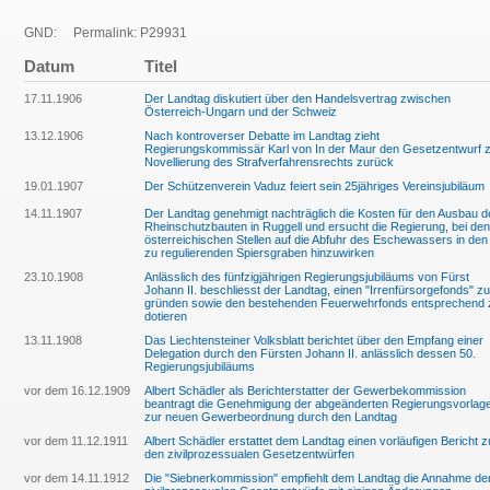
GND:
Permalink: P29931
Datum
Titel
17.11.1906
Der Landtag diskutiert über den Handelsvertrag zwischen
Österreich-Ungarn und der Schweiz
13.12.1906
Nach kontroverser Debatte im Landtag zieht
Regierungskommissär Karl von In der Maur den Gesetzentwurf 
Novellierung des Strafverfahrensrechts zurück
19.01.1907
Der Schützenverein Vaduz feiert sein 25jähriges Vereinsjubiläum
14.11.1907
Der Landtag genehmigt nachträglich die Kosten für den Ausbau d
Rheinschutzbauten in Ruggell und ersucht die Regierung, bei den
österreichischen Stellen auf die Abfuhr des Eschewassers in den
zu regulierenden Spiersgraben hinzuwirken
23.10.1908
Anlässlich des fünfzigjährigen Regierungsjubiläums von Fürst
Johann II. beschliesst der Landtag, einen "Irrenfürsorgefonds" zu
gründen sowie den bestehenden Feuerwehrfonds entsprechend 
dotieren
13.11.1908
Das Liechtensteiner Volksblatt berichtet über den Empfang einer
Delegation durch den Fürsten Johann II. anlässlich dessen 50.
Regierungsjubiläums
vor dem 16.12.1909
Albert Schädler als Berichterstatter der Gewerbekommission
beantragt die Genehmigung der abgeänderten Regierungsvorlag
zur neuen Gewerbeordnung durch den Landtag
vor dem 11.12.1911
Albert Schädler erstattet dem Landtag einen vorläufigen Bericht z
den zivilprozessualen Gesetzentwürfen
vor dem 14.11.1912
Die "Siebnerkommission" empfiehlt dem Landtag die Annahme de