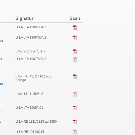
Signatur
Scan
LI LA LTA 1906/S04/2
LI LA LTA 1906/S04/2
zur
L.Vo. 25.1.1907, S. 2.
er
LI LA LTA 1907/S04/2
L.Vo., Nr. 43, 23.10.1908,
Beilage
zu
L.Vo. 13.11.1908, S.
LI LA LTA 1909/L01
e
u
LI LA RE 1911/2923 ad 1390
r
LI LA RE 1912/0114