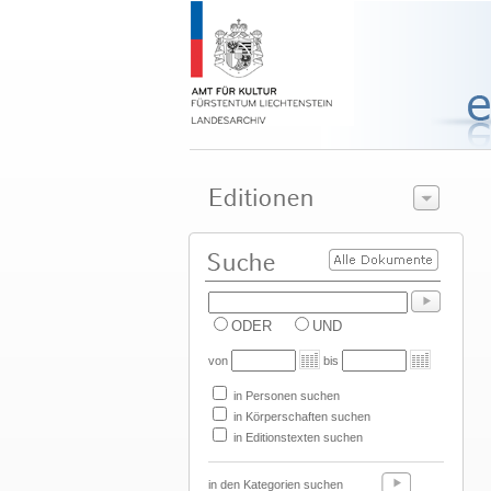
ODER
UND
von
bis
in Personen suchen
in Körperschaften suchen
in Editionstexten suchen
in den Kategorien suchen