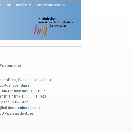
t
|
Hilfe
|
Impressum
|
Datenschutzerklärung
 Postmeister
teroffizier, Gemeindevorsteher)
950 Agent der
Basler
1906 Postadministrator, 1906-
6-1914, 1918-1922 und 1930-
sident, 1919-1922
glied des
Landesschulrats
.
950 Vizepräsident des