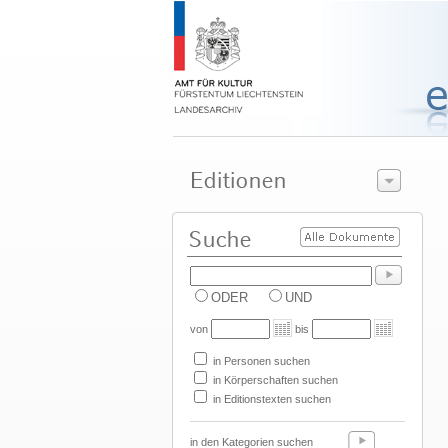
ODER
UND
von
bis
in Personen suchen
in Körperschaften suchen
in Editionstexten suchen
in den Kategorien suchen