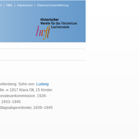
t
|
Hilfe
|
Impressum
|
Datenschutzerklärung
chellenberg. Sohn von
Ludwig
. ∞ 1917 Klara Ott, 15 Kinder.
dessteuerkommission. 1928-
r. 1933–1945
dtagsabgeordneter, 1939–1945