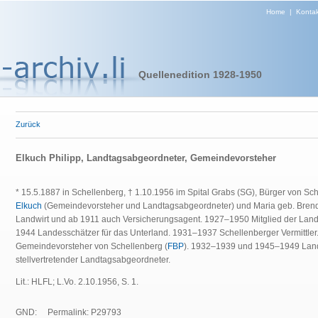
Home
|
Kontak
Quellenedition 1928-1950
Zurück
Elkuch Philipp, Landtagsabgeordneter, Gemeindevorsteher
* 15.5.1887 in Schellenberg, † 1.10.1956 im Spital Grabs (SG), Bürger von S
Elkuch
(Gemeindevorsteher und Landtagsabgeordneter) und Maria geb. Brendle
Landwirt und
ab 1911 auch Versicherungsagent. 1927–1950 Mitglied der Lan
1944 Landesschätzer für das Unterland. 1931–1937 Schellenberger Vermittle
Gemeindevorsteher von Schellenberg (
FBP
). 1932–1939 und 1945–1949 Lan
stellvertretender Landtagsabgeordneter.
Lit.: HLFL; L.Vo. 2.10.1956, S. 1.
GND:
Permalink: P29793