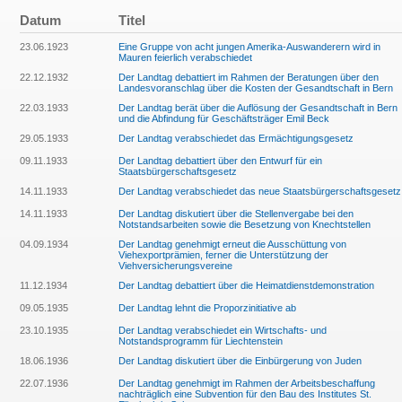
Datum
Titel
23.06.1923
Eine Gruppe von acht jungen Amerika-Auswanderern wird in
Mauren feierlich verabschiedet
22.12.1932
Der Landtag debattiert im Rahmen der Beratungen über den
Landesvoranschlag über die Kosten der Gesandtschaft in Bern
22.03.1933
Der Landtag berät über die Auflösung der Gesandtschaft in Bern
und die Abfindung für Geschäftsträger Emil Beck
29.05.1933
Der Landtag verabschiedet das Ermächtigungsgesetz
09.11.1933
Der Landtag debattiert über den Entwurf für ein
Staatsbürgerschaftsgesetz
14.11.1933
Der Landtag verabschiedet das neue Staatsbürgerschaftsgesetz
14.11.1933
Der Landtag diskutiert über die Stellenvergabe bei den
Notstandsarbeiten sowie die Besetzung von Knechtstellen
04.09.1934
Der Landtag genehmigt erneut die Ausschüttung von
Viehexportprämien, ferner die Unterstützung der
Viehversicherungsvereine
11.12.1934
Der Landtag debattiert über die Heimatdienstdemonstration
09.05.1935
Der Landtag lehnt die Proporzinitiative ab
23.10.1935
Der Landtag verabschiedet ein Wirtschafts- und
Notstandsprogramm für Liechtenstein
18.06.1936
Der Landtag diskutiert über die Einbürgerung von Juden
22.07.1936
Der Landtag genehmigt im Rahmen der Arbeitsbeschaffung
nachträglich eine Subvention für den Bau des Institutes St.