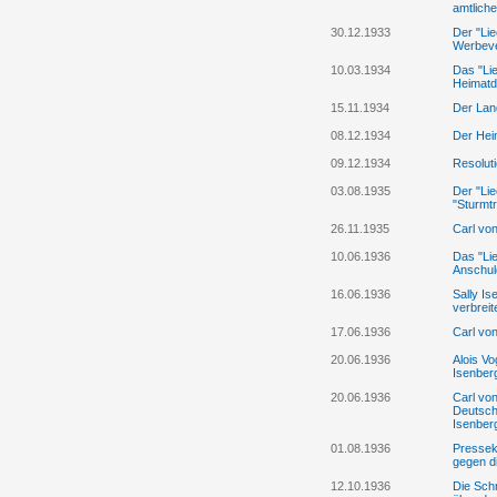
amtlich
30.12.1933
Der "Lie
Werbeve
10.03.1934
Das "Lie
Heimatd
15.11.1934
Der Lan
08.12.1934
Der Hei
09.12.1934
Resolut
03.08.1935
Der "Lie
"Sturmt
26.11.1935
Carl von
10.06.1936
Das "Lie
Anschul
16.06.1936
Sally Is
verbrei
17.06.1936
Carl von
20.06.1936
Alois Vo
Isenber
20.06.1936
Carl vo
Deutsch
Isenber
01.08.1936
Pressek
gegen di
12.10.1936
Die Schr