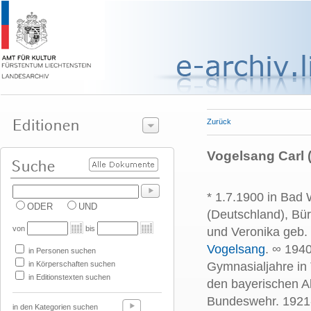
Zurück
Vogelsang Carl (
* 1.7.1900 in Bad 
ODER
UND
(Deutschland), Bü
von
bis
und Veronika geb. 
Vogelsang
. ∞ 194
in Personen suchen
in Körperschaften suchen
Gymnasialjahre in T
in Editionstexten suchen
den bayerischen Al
Bundeswehr. 1921-
in den Kategorien suchen