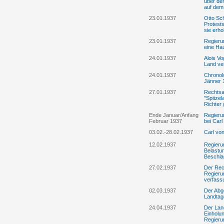
über de
auf dem
23.01.1937
Otto Sch
Protests
sie erh
23.01.1937
Regieru
eine Ha
24.01.1937
Alois Vo
Land ve
24.01.1937
Chronolo
Jänner 
27.01.1937
Rechtsa
"Spitzel
Richter
Ende Januar/Anfang
Regierun
Februar 1937
bei Car
03.02.-28.02.1937
Carl vo
12.02.1937
Regierun
Belastun
Beschla
27.02.1937
Der Rec
Regierun
verfass
02.03.1937
Der Abge
Landtag
24.04.1937
Der Land
Einholu
Regierun