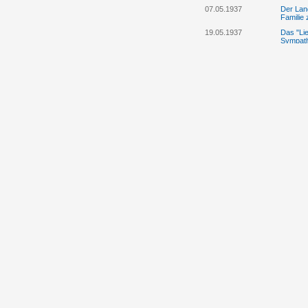
07.05.1937
Der Lan
Familie 
19.05.1937
Das "Lie
Sympath
01.07.1937
Dem Sch
Regieru
kompete
15.03.1938
Der Land
staatlic
25.05.1938
Der jüdi
Liechten
04.08.1938
Der Lan
und son
28.07.1945
Das "Lie
Liechten