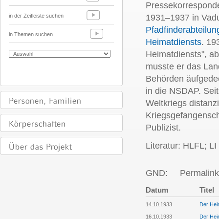
Pressekorresponde
in der Zeitleiste suchen
1931–1937 in Vad
Pfadfinderabteilun
in Themen suchen
Heimatdiensts
. 19
Heimatdiensts", ab
musste er das Land
Behörden äufgedeck
in die NSDAP. Sei
Weltkriegs distanz
Kriegsgefangenscha
Publizist.
Literatur: HLFL; L
GND:
Permalink
Datum
Titel
14.10.1933
Der Heim
16.10.1933
Der Heim