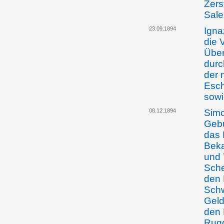
Zers
Sale
23.09.1894
Igna
die 
Über
durc
der 
Esch
sowi
08.12.1894
Simo
Gebu
das 
Beka
und 
Sche
den 
Schw
Geld
den 
Rugg