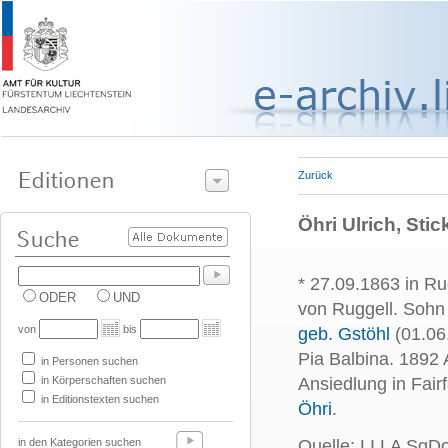
Zurück
Öhri Ulrich, Stic
* 27.09.1863 in Ru
ODER
UND
von Ruggell. Sohn
von
bis
geb. Gstöhl
(01.06.
Pia Balbina. 1892
in Personen suchen
in Körperschaften suchen
Ansiedlung in Fair
in Editionstexten suchen
Öhri
.
in den Kategorien suchen
Quelle: LI LA SgD