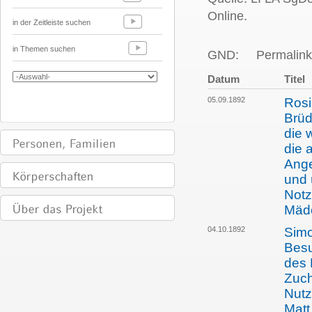
Online.
in der Zeitleiste suchen
in Themen suchen
GND:
Permalink
Datum
Titel
05.09.1892
Rosi
Brüd
die 
die 
Ange
und 
Notz
Mäd
04.10.1892
Simo
Besu
des 
Zuch
Nutz
Matt