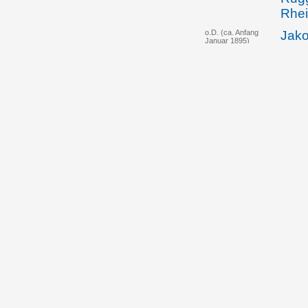
Rhei
o.D. (ca. Anfang
Jako
Januar 1895)
Rück
schw
Eröf
Heir
13.01.1895
Simo
Kauf
das 
Öhri
08.02.1898
Simo
neue
Batl
Tode
Kirc
des 
troc
Geld
Joha