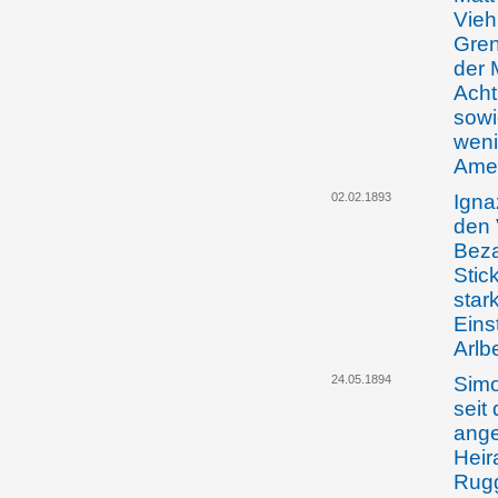
Vieh
Gren
der 
Acht
sowi
weni
Ame
02.02.1893
Igna
den 
Beza
Stic
star
Eins
Arlb
24.05.1894
Simo
seit
ange
Heir
Rugg