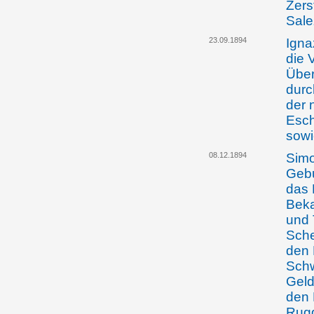
Zers
Sale
23.09.1894
Igna
die 
Über
durc
der 
Esch
sowi
08.12.1894
Simo
Gebu
das 
Beka
und 
Sche
den 
Schw
Geld
den 
Rugg