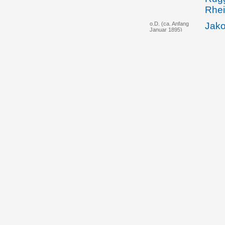
Rhei
o.D. (ca. Anfang
Jako
Januar 1895)
Rück
schw
Eröf
Heir
13.01.1895
Simo
Kauf
das 
Öhri
08.02.1898
Simo
neue
Batl
Tode
Kirc
des 
troc
Geld
Joha