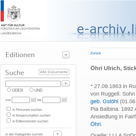
Zurück
Öhri Ulrich, Stic
* 27.09.1863 in Ru
ODER
UND
von Ruggell. Sohn
von
bis
geb. Gstöhl
(01.06.
Pia Balbina. 1892
in Personen suchen
in Körperschaften suchen
Ansiedlung in Fair
in Editionstexten suchen
Öhri
.
in den Kategorien suchen
Quelle: LI LA SgD