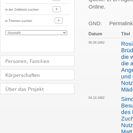
Online.
in der Zeitleiste suchen
in Themen suchen
GND:
Permalink
Datum
Titel
05.09.1892
Rosi
Brüd
die 
die 
Ange
und 
Notz
Mäd
04.10.1892
Simo
Besu
des 
Zuch
Nutz
Matt