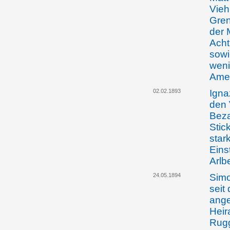
Vieh
Gren
der 
Acht
sowi
weni
Ame
02.02.1893
Igna
den 
Beza
Stic
star
Eins
Arlb
24.05.1894
Simo
seit
ange
Heir
Rugg