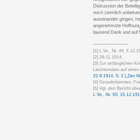
Diskussion der Beteilig
noch ziemlich unbekann
auseinander gingen, he
angenehmste Hoffnung,
tausend Dank und auf 
______________
[1] L.Vo., Nr. 49, 5.12.1
[2] 29.11.1914.
[3] Zur anfänglichen K
Liechtenstein auf einen
22.8.1914, S. 2 („Der W
[4] Grossbritannien, Fr
[5] Vgl. den Bericht üb
L.Vo., Nr. 50, 15.12.191