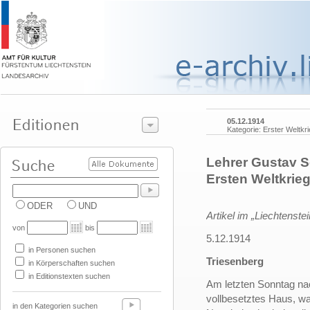
05.12.1914
Kategorie: Erster Weltkr
Lehrer Gustav S
Ersten Weltkrie
ODER
UND
Artikel im „Liechtenstei
von
bis
5.12.1914
in Personen suchen
Triesenberg
in Körperschaften suchen
in Editionstexten suchen
Am letzten Sonntag n
vollbesetztes Haus, w
in den Kategorien suchen