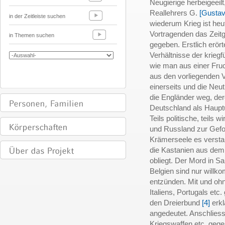
Neugierige herbeigeeilt
Reallehrers G.
[Gustav
in der Zeitleiste suchen
wiederum Krieg ist he
Vortragenden das Zeit
in Themen suchen
gegeben. Erstlich erör
Verhältnisse der krieg
wie man aus einer Fruc
aus den vorliegenden 
einerseits und die Neu
die Engländer weg, der
Deutschland als Haupt
Teils politische, teils 
und Russland zur Gefo
Krämerseele es verstan
die Kastanien aus dem 
obliegt. Der Mord in Sa
Belgien sind nur willk
entzünden. Mit und oh
Italiens, Portugals etc
den Dreierbund
[4]
erkl
angedeutet. Anschlies
Kriegswaffen etc. geg