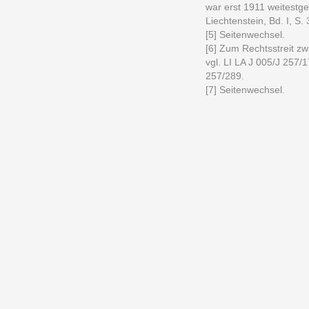
war erst 1911 weitestg
Liechtenstein, Bd. I, S. 
[5] Seitenwechsel.
[6] Zum Rechtsstreit z
vgl. LI LA J 005/J 257/
257/289.
[7] Seitenwechsel.