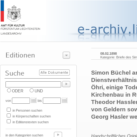
08.02.1898
Kategorie: Briefe des Si
Simon Büchel an
Dienstverhältnis
Öhri, einige Tod
ODER
UND
Kirchenbau in R
von
bis
Theodor Hassler
von Geldern sow
in Personen suchen
Georg Hasler w
in Körperschaften suchen
in Editionstexten suchen
in den Kategorien suchen
Handschriftliches Orig