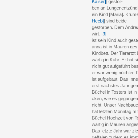
Kaiser]
] gestor-
ben an Lungenentzündig
ein Kind [Maria]. Krume
Heeb]
] sind beide
gestorben. Dem Andrea
wirt.
[3]
ist sein Kind auch gesto
anna ist in Mauren ges
Kindbett. Der Tierartzt 
wärtig in Kuhr. Er hat 
nicht gut aufgeführt b
er war wenig nüchter. D
ist aufgebaut. Das Inne
erst nächstes Jahr ge
Büchel in Tosters ist in d
cken, wie es gegangen 
nicht. Unser Nachbau
hat letzten Monntag mi
Büchel Hochzeit von To
wärtig in Mauren angest
Das letzte Jahr war zi
geffalen zudem es imme