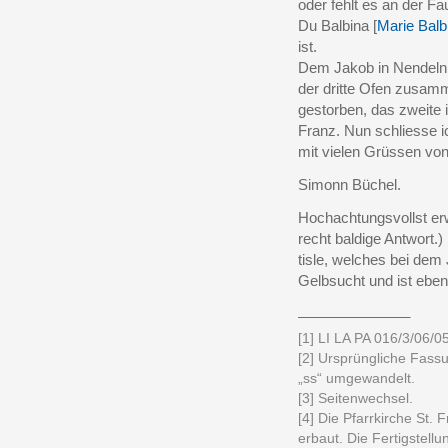
oder fehlt es an der Fa
Du Balbina [
Marie Balb
ist.
Dem Jakob in Nendeln fä
der dritte Ofen zusamm
gestorben, das zweite 
Franz. Nun schliesse 
mit vielen Grüssen vo
Simonn Büchel.
Hochachtungsvollst erw
recht baldige Antwort.
tisle, welches bei dem 
Gelbsucht und ist eben
______________
[1] LI LA PA 016/3/06/05.
[2] Ursprüngliche Fass
„ss“ umgewandelt.
[3] Seitenwechsel.
[4] Die Pfarrkirche St.
erbaut. Die Fertigstell