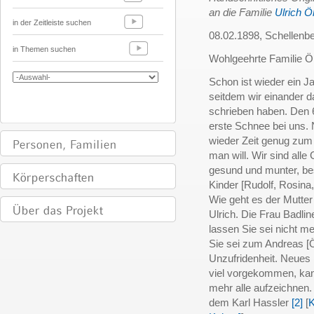
an die Familie
Ulrich Ö
in der Zeitleiste suchen
08.02.1898, Schellenb
in Themen suchen
Wohlgeehrte Familie Ör
Schon ist wieder ein J
seitdem wir einander d
schrieben haben. Den 6.
erste Schnee bei uns.
wieder Zeit genug zum
man will. Wir sind alle
gesund und munter, be
Kinder [Rudolf, Rosina
Wie geht es der Mutter 
Ulrich. Die Frau Badlin
lassen Sie sei nicht meh
Sie sei zum Andreas [
Unzufridenheit. Neues 
viel vorgekommen, kann
mehr alle aufzeichnen. 
dem Karl Hassler
[2]
[
K