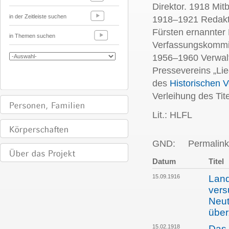
Direktor. 1918 Mitb
in der Zeitleiste suchen
1918–1921 Redakto
Fürsten ernannter
in Themen suchen
Verfassungskommis
1956–1960 Verwalt
Pressevereins „Lie
des
Historischen V
Verleihung des Tite
Lit.: HLFL
GND:
Permalink
Datum
Titel
15.09.1916
Land
vers
Neut
übe
15.02.1918
Das 