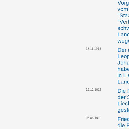
Vorg
vom 
"Sta
"Ver
schw
Land
wege
18.11.1918
Der 
Leop
Joha
habe
in L
Land
12.12.1918
Die 
der 
Liec
gest
03.06.1919
Frie
die 