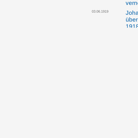
ver
03.06.1919
Joha
über
191
07.06.1919
Prin
Fürs
eine
fürs
gege
Fürs
Land
(Fra
07.06.1919
Prin
Fürs
eine
fürs
gege
Fürs
Land