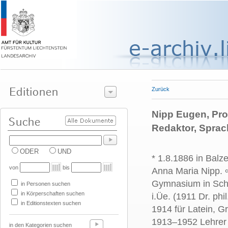
Zurück
Nipp Eugen, Prof
Redaktor, Sprac
ODER
UND
* 1.8.1886 in Balz
von
bis
Anna Maria Nipp. 
Gymnasium in Schw
in Personen suchen
in Körperschaften suchen
i.Üe. (1911 Dr. ph
in Editionstexten suchen
1914 für Latein, G
1913–1952 Lehrer
in den Kategorien suchen