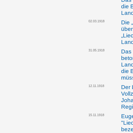
die 
Land
02.03.1918
Die 
üben
„Lie
Land
31.05.1918
Das 
beto
Land
die 
müss
12.11.1918
Der 
Voll
Joha
Regi
15.11.1918
Euge
"Lie
beze