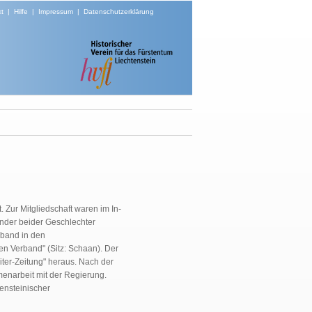
t
|
Hilfe
|
Impressum
|
Datenschutzerklärung
 Zur Mitgliedschaft waren im In-
änder beider Geschlechter
rband in den
en Verband" (Sitz: Schaan). Der
iter-Zeitung" heraus. Nach der
menarbeit mit der Regierung.
ensteinischer