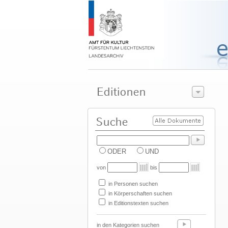
ODER
UND
von
bis
in Personen suchen
in Körperschaften suchen
in Editionstexten suchen
in den Kategorien suchen