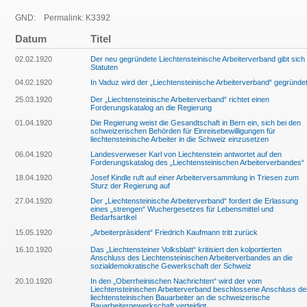
GND:
Permalink: K3392
Datum
Titel
02.02.1920
Der neu gegründete Liechtensteinische Arbeiterverband gibt sich
Statuten
04.02.1920
In Vaduz wird der „Liechtensteinische Arbeiterverband“ gegründe
25.03.1920
Der „Liechtensteinische Arbeiterverband“ richtet einen
Forderungskatalog an die Regierung
01.04.1920
Die Regierung weist die Gesandtschaft in Bern ein, sich bei den
schweizerischen Behörden für Einreisebewilligungen für
liechtensteinische Arbeiter in die Schweiz einzusetzen
06.04.1920
Landesverweser Karl von Liechtenstein antwortet auf den
Forderungskatalog des „Liechtensteinischen Arbeiterverbandes“
18.04.1920
Josef Kindle ruft auf einer Arbeiterversammlung in Triesen zum
Sturz der Regierung auf
27.04.1920
Der „Liechtensteinische Arbeiterverband“ fordert die Erlassung
eines „strengen“ Wuchergesetzes für Lebensmittel und
Bedarfsartikel
15.05.1920
„Arbeiterpräsident“ Friedrich Kaufmann tritt zurück
16.10.1920
Das „Liechtensteiner Volksblatt“ kritisiert den kolportierten
Anschluss des Liechtensteinischen Arbeiterverbandes an die
sozialdemokratische Gewerkschaft der Schweiz
20.10.1920
In den „Oberrheinischen Nachrichten“ wird der vom
Liechtensteinischen Arbeiterverband beschlossene Anschluss de
liechtensteinischen Bauarbeiter an die schweizerische
Bauarbeitergewerkschaft verteidigt