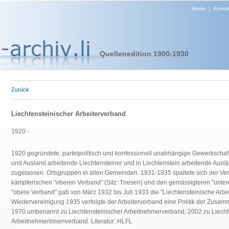
Home
|
Kontak
Quellenedition 1900-1930
Zurück
Liechtensteinischer Arbeiterverband
1920 -
1920 gegründete, parteipolitisch und konfessionell unabhängige Gewerkschaft.
und Ausland arbeitende Liechtensteiner und in Liechtenstein arbeitende Ausl
zugelassen. Ortsgruppen in allen Gemeinden. 1931-1935 spaltete sich der Ve
kämpferischen "oberen Verband" (Sitz: Triesen) und den gemässigteren "unter
"obere Verband" gab von März 1932 bis Juli 1933 die "Liechtensteinische Arbe
Wiedervereinigung 1935 verfolgte der Arbeiterverband eine Politik der Zusam
1970 umbenannt zu Liechtensteinischer Arbeitnehmerverband, 2002 zu Liecht
ArbeitnehmerInnenverband. Literatur: HLFL