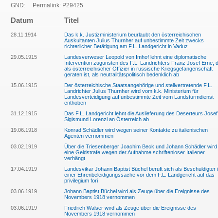
GND:
Permalink: P29425
Datum
Titel
28.11.1914
Das k.k. Justizministerium beurlaubt den österreichischen
Auskultanten Julius Thurnher auf unbestimmte Zeit zwecks
richterlicher Betätigung am F.L. Landgericht in Vaduz
29.05.1915
Landesverweser Leopold von Imhof lehnt eine diplomatische
Intervention zugunsten des F.L. Landrichters Franz Josef Erne, 
als österreichischer Offizier in russische Kriegsgefangenschaft
geraten ist, als neutralitätspolitisch bedenklich ab
15.06.1915
Der österreichische Staatsangehörige und stellvertretende F.L.
Landrichter Julius Thurnher wird vom k.k. Ministerium für
Landesverteidigung auf unbestimmte Zeit vom Landsturmdienst
enthoben
31.12.1915
Das F.L. Landgericht lehnt die Auslieferung des Deserteurs Josef
Sigismund Lorenzi an Österreich ab
19.06.1918
Konrad Schädler wird wegen seiner Kontakte zu italienischen
Agenten vernommen
03.02.1919
Über die Triesenberger Joachim Beck und Johann Schädler wird
eine Geldstrafe wegen der Aufnahme schriftenloser Italiener
verhängt
17.04.1919
Landesvikar Johann Baptist Büchel beruft sich als Beschuldigter 
einer Ehrenbeleidigungssache vor dem F.L. Landgericht auf das
privilegium fori
03.06.1919
Johann Baptist Büchel wird als Zeuge über die Ereignisse des
Novembers 1918 vernommen
03.06.1919
Friedrich Walser wird als Zeuge über die Ereignisse des
Novembers 1918 vernommen