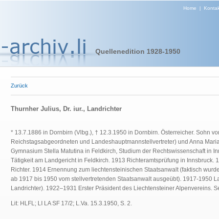
Home
|
Kontak
Quellenedition 1928-1950
Zurück
Thurnher Julius, Dr. iur., Landrichter
* 13.7.1886 in Dornbirn (Vlbg.), † 12.3.1950 in Dornbirn. Österreicher. Sohn vo
Reichstagsabgeordneten und Landeshauptmannstellvertreter) und Anna Mari
Gymnasium Stella Matutina in Feldkirch, Studium der Rechtswissenschaft in In
Tätigkeit am Landgericht in Feldkirch. 1913 Richteramtsprüfung in Innsbruck. 1
Richter. 1914 Ernennung zum liechtensteinischen Staatsanwalt (faktisch wurd
ab 1917 bis 1950 vom stellvertretenden Staatsanwalt ausgeübt). 1917-1950 La
Landrichter). 1922–1931 Erster Präsident des Liechtensteiner Alpenvereins. S
Lit: HLFL; LI LA SF 17/2; L.Va. 15.3.1950, S. 2.