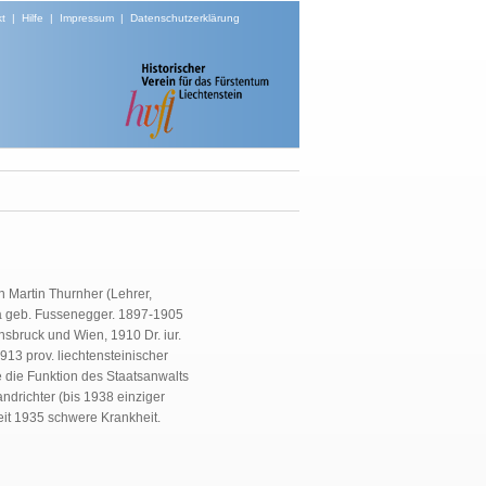
t
|
Hilfe
|
Impressum
|
Datenschutzerklärung
n Martin Thurnher (Lehrer,
a geb. Fussenegger. 1897-1905
nsbruck und Wien, 1910 Dr. iur.
913 prov. liechtensteinischer
e die Funktion des Staatsanwalts
ndrichter (bis 1938 einziger
eit 1935 schwere Krankheit.