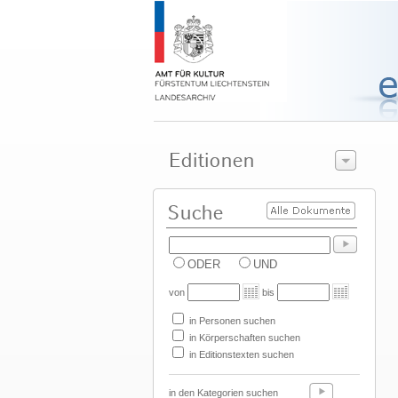
ODER
UND
von
bis
in Personen suchen
in Körperschaften suchen
in Editionstexten suchen
in den Kategorien suchen