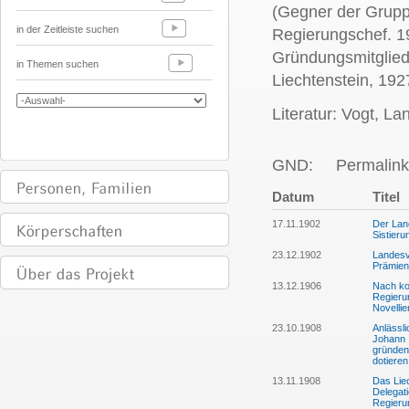
(Gegner der Grupp
in der Zeitleiste suchen
Regierungschef. 1
Gründungsmitglied
in Themen suchen
Liechtenstein, 19
Literatur: Vogt, L
GND:
Permalink
Datum
Titel
17.11.1902
Der Lan
Sistier
23.12.1902
Landesv
Prämien
13.12.1906
Nach ko
Regieru
Novelli
23.10.1908
Anlässli
Johann I
gründen
dotieren
13.11.1908
Das Liec
Delegati
Regieru