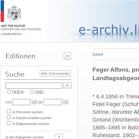
Zurück
Feger Alfons, p
Landtagsabgeor
ODER
UND
* 6.4.1856 in Trie
von
bis
Fidel Feger (Schu
Söhne, darunter
Al
in Personen suchen
in Körperschaften suchen
Gmünd (Württember
in Editionstexten suchen
1885–1895 in Balz
Ruhestand. 1902–
in den Kategorien suchen