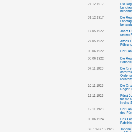
27.12.1917
Die Reg
Landtag
behande
31.12.1917
Die Reg
Landtag
behande
17.05.1922
Josef Os
seinen R
27.05.1922
Alfons F
Führung
06.06.1922
Der Lan
08.06.1922
Die Regi
Schädle
07.11.1923
Die fürs
österre
Ordensd
liechte
10.11.1923
Die Ort
Regieru
12.11.1923
Fürst Jo
für die
in eine
12.11.1923
Der Lan
des Fürs
05.06.1924
Das Für
Fabrikin
3.6.1926/7.6.1926
Johann 