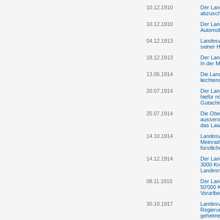
10.12.1910
Der Land
abzusch
10.12.1910
Der Lan
Automobi
04.12.1913
Landesv
seiner 
18.12.1913
Der Lan
In der 
13.06.1914
Die Lan
liechte
20.07.1914
Der Lan
hiefür n
Gutacht
25.07.1914
Die Ober
aussero
das La
14.10.1914
Landesv
Meinrad
fürstli
14.12.1914
Der Land
3000 Kro
Landesn
08.11.1915
Der Lan
50'000 
Vorarlbe
30.10.1917
Landesv
Regierun
geheime