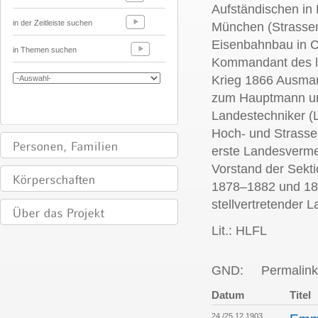
Aufständischen in
in der Zeitleiste suchen
München (Strassen
Eisenbahnbau in C
in Themen suchen
Kommandant des li
Krieg 1866 Ausmar
zum Hauptmann und
Landestechniker (L
Hoch- und Strass
erste Landesverme
Vorstand der Sekt
1878–1882 und 18
stellvertretender 
Lit.: HLFL
GND:
Permalink
Datum
Titel
24./25.12.1903