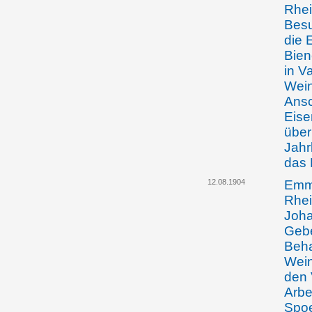
Rhei
Besu
die 
Bie
in V
Wein
Ansc
Eise
über
Jahr
das 
12.08.1904
Emma
Rhei
Joha
Gebe
Beha
Wein
den 
Arbe
Spoe