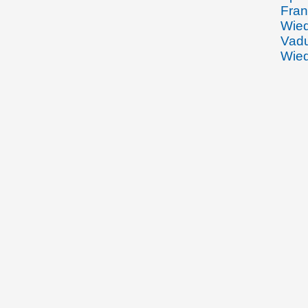
Fran
Wied
Vadu
Wied
durc
Zuse
Volk
50jä
Schw
04.03.1905
Emma
Rhei
sein
Gott
auss
Wein
Joha
masc
Rhei
Wein
Bekä