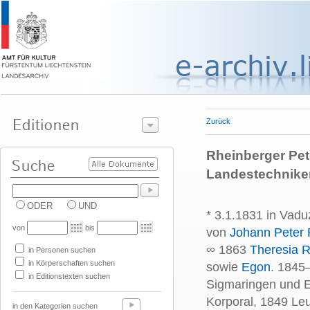
Zurück
Rheinberger Pet
Landestechnike
ODER
UND
* 3.1.1831 in Vadu
von
bis
von
Johann Peter 
∞ 1863
Theresia R
in Personen suchen
in Körperschaften suchen
sowie
Egon
. 1845
in Editionstexten suchen
Sigmaringen und Ein
Korporal, 1849 Le
in den Kategorien suchen