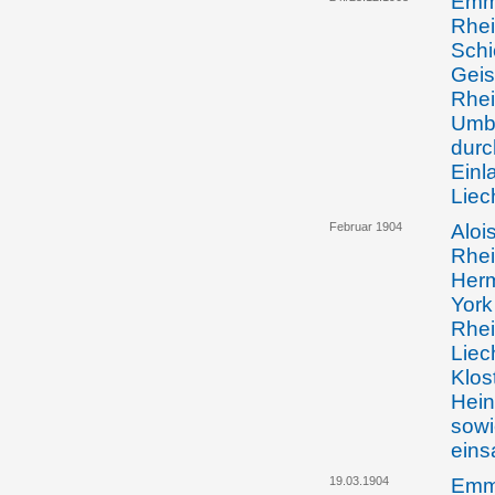
Emma
Rhei
Schi
Geis
Rhei
Umba
durc
Einl
Liec
Februar 1904
Aloi
Rhei
Herm
York
Rhei
Liec
Klos
Hein
sowi
eins
19.03.1904
Emma