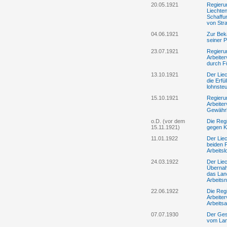
20.05.1921
Regieru
Liechten
Schaffun
von Str
04.06.1921
Zur Bekä
seiner P
23.07.1921
Regierun
Arbeite
durch Fü
13.10.1921
Der Lie
die Erfü
lohnste
15.10.1921
Regierun
Arbeite
Gewährl
o.D. (vor dem
Die Reg
15.11.1921)
gegen K
11.01.1922
Der Liec
beiden 
Arbeitsl
24.03.1922
Der Lie
Übernah
das Lan
Arbeitsn
22.06.1922
Die Reg
Arbeiter
Arbeits
07.07.1930
Der Ges
vom Lan