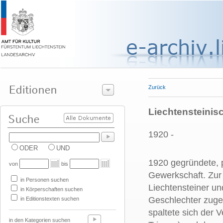
Zurück
Liechtensteinis
1920 -
ODER
UND
1920 gegründete, p
von
bis
Gewerkschaft. Zur 
in Personen suchen
Liechtensteiner un
in Körperschaften suchen
Geschlechter zuge
in Editionstexten suchen
spaltete sich der 
in den Kategorien suchen