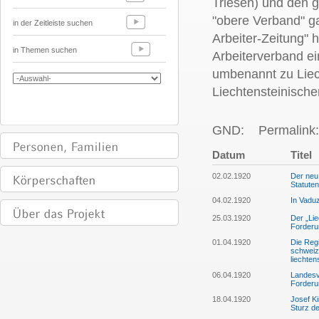
Triesen) und den g
"obere Verband" ga
in der Zeitleiste suchen
Arbeiter-Zeitung" 
in Themen suchen
Arbeiterverband ei
umbenannt zu Liec
Liechtensteinische
GND:
Permalink:
Datum
Titel
02.02.1920
Der neu 
Statuten
04.02.1920
In Vaduz
25.03.1920
Der „Lie
Forderu
01.04.1920
Die Regi
schweize
liechten
06.04.1920
Landesv
Forderu
18.04.1920
Josef Ki
Sturz d