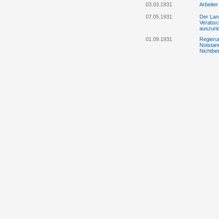
03.03.1931
Arbeite
07.05.1931
Der Land
Verabsc
auszuri
01.09.1931
Regierun
Notstan
Nichtbet
Mitte November 1931
Anonyme
Arbeits
Novemb
06.02.1932
Der "ob
16.09.1932
Johanne
22.03.1933
Der Lan
und die 
08.10.1935
Regierun
Landwir
Wirtsch
05.01.1937
Besprec
Initiat
02.03.1937
Der Lan
Beschrä
24.06.1937
Arbeitsa
Bauarbei
18.08.1937
Die Reg
Warenh
15.03.1938
Der Land