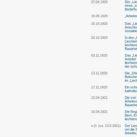
27.04.1920
Der „Lie
eines „
Bedarfsa
15.05.1920
„Arbeite
16.10.1920
Das „Lie
Anschlu
soziald
20.10.1920
In den 
Liechte
liechten
Bauarbei
03.11.1920
Das „Lie
Arbeite
liechten
der sch
13.11.1920
Die „Obe
Bolsche
im „Liec
17.11.1920
Ein schw
katholis
12.04.1921
Die von
Arbeitsn
Bauarbei
15.04.1921
Die Regi
Bern, E
liechten
o.D. (ca. 13.5.1921)
Der Liec
um die S
Arbeiter