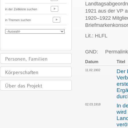
Landtagsabgeordne
in der Zeitleiste suchen
1921 aus der VP 
1920–1922 Mitglie
in Themen suchen
Briefmarkenkonsor
Lit.: HLFL
GND:
Permalink
Datum
Titel
11.02.1902
Der 
Verb
erst
Ergä
durc
02.03.1918
In d
wird
Land
veröf