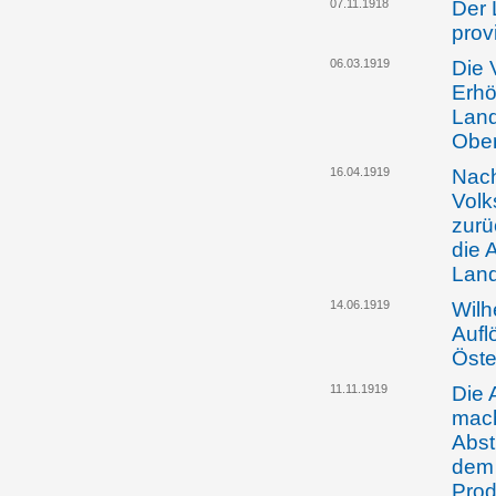
07.11.1918
Der 
prov
06.03.1919
Die 
Erhö
Land
Ober
16.04.1919
Nach
Volk
zurü
die 
Land
14.06.1919
Wilh
Aufl
Öste
11.11.1919
Die 
mach
Abst
dem 
Prod