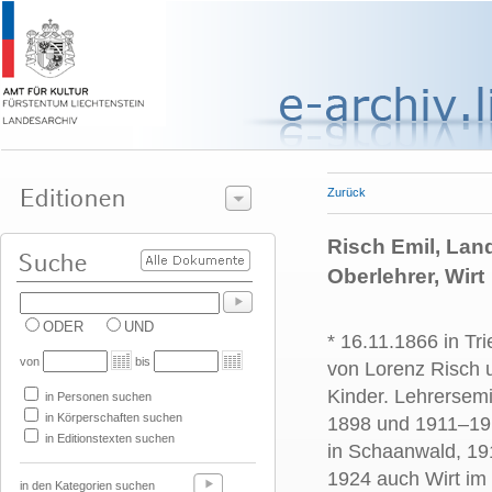
Zurück
Risch Emil, Lan
Oberlehrer, Wirt
ODER
UND
* 16.11.1866 in Tr
von
bis
von Lorenz Risch u
Kinder. Lehrersemi
in Personen suchen
in Körperschaften suchen
1898 und 1911–191
in Editionstexten suchen
in Schaanwald, 19
1924 auch Wirt im
in den Kategorien suchen