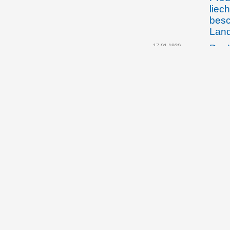
liec
besc
Land
17.01.1920
Der 
die 
Land
über
Öste
Schw
Fra
20.03.1920
Gust
Land
Verf
11.05.1920
Regi
beri
Volk
9.5.
12.05.1920
Die 