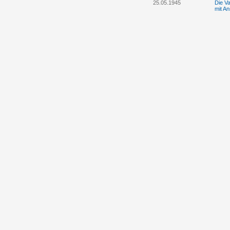
25.05.1945
Die Va
mit A