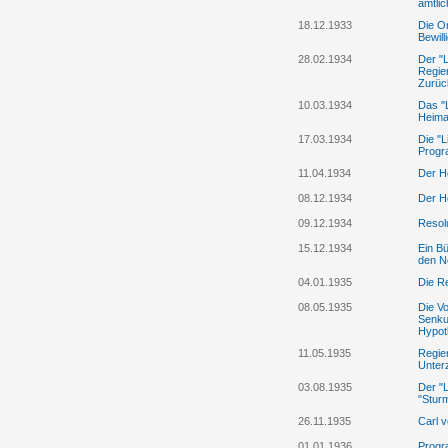
amtli
18.12.1933
Die O
Bewill
28.02.1934
Der "L
Regie
Zurüc
10.03.1934
Das "L
Heima
17.03.1934
Die "
Progr
11.04.1934
Der He
08.12.1934
Der H
09.12.1934
Resol
15.12.1934
Ein Bü
den N
04.01.1935
Die R
08.05.1935
Die Vo
Senkun
Hypot
11.05.1935
Regie
Unterz
03.08.1935
Der "L
"Stur
26.11.1935
Carl v
01.01.1936
Progr