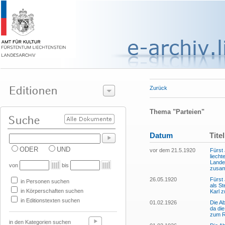
Zurück
Thema "Parteien"
Datum
Titel
ODER
UND
vor dem 21.5.1920
Fürst 
liecht
Lande
von
bis
zusa
26.05.1920
Fürst 
in Personen suchen
als St
in Körperschaften suchen
Karl z
in Editionstexten suchen
01.02.1926
Die A
da di
zum R
in den Kategorien suchen