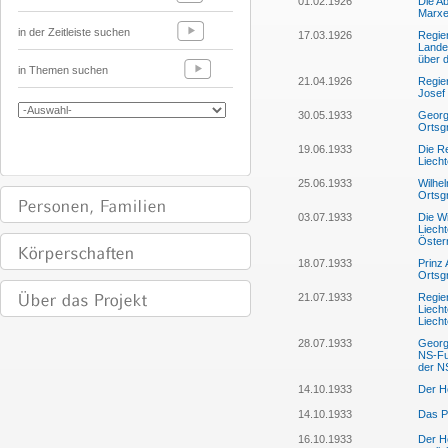
01.02.1926
Die A
Marxe
in der Zeitleiste suchen
17.03.1926
Regie
Landes
über 
in Themen suchen
21.04.1926
Regier
Josef 
30.05.1933
Georg
Ortsg
19.06.1933
Die R
Liech
25.06.1933
Wilhel
Ortsg
03.07.1933
Die W
Liech
Österr
18.07.1933
Prinz 
Ortsg
21.07.1933
Regie
Liech
Liech
28.07.1933
Georg
NS-Fu
der N
14.10.1933
Der He
14.10.1933
Das P
16.10.1933
Der He