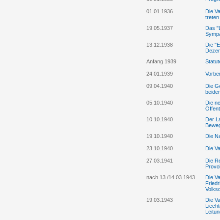
01.01.1936
Die Va
treten
19.05.1937
Das "L
Sympa
13.12.1938
Die "
Dezem
Anfang 1939
Statu
24.01.1939
Vorbe
09.04.1940
Die G
beide
05.10.1940
Die ne
Öffent
10.10.1940
Der La
Bewe
19.10.1940
Die Na
23.10.1940
Die Va
27.03.1941
Die Re
Provo
nach 13./14.03.1943
Die Va
Friedr
Volks
19.03.1943
Die V
Liecht
Leitun