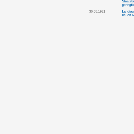
Staatsb
geringf
30.05.1921
Landtag
neuen R
02.08.1921
Prinz Fr
Georg S
Landtag
24.08.1921
Der Lan
19.10.1921
Der Lan
Jagdges
08.02.1922
Die Chri
Februar