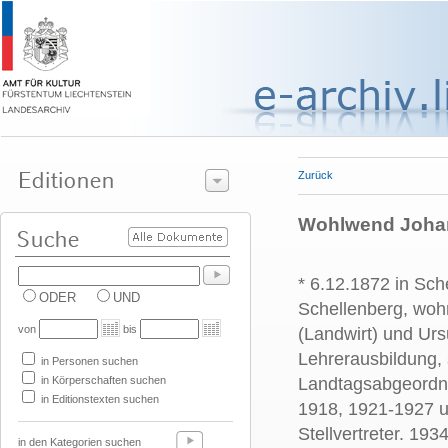
Zurück
Wohlwend Johan
* 6.12.1872 in Sch
ODER
UND
Schellenberg, woh
von
bis
(Landwirt) und Urs
Lehrerausbildung, 
in Personen suchen
in Körperschaften suchen
Landtagsabgeordne
in Editionstexten suchen
1918, 1921-1927 u
Stellvertreter. 19
in den Kategorien suchen