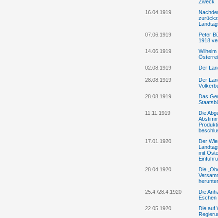
Zweck
16.04.1919
Nachdem
zurückz
Landtag
07.06.1919
Peter B
1918 v
14.06.1919
Wilhelm 
Österre
02.08.1919
Der Land
28.08.1919
Der Lan
Völkerb
28.08.1919
Das Gem
Staatsbü
11.11.1919
Die Abg
Abstimm
Produkt
beschlu
17.01.1920
Der Wie
Landtag
mit Öste
Einführ
28.04.1920
Die „Ob
Versamml
herunte
25.4./28.4.1920
Die Anhä
Eschen e
22.05.1920
Die auf 
Regieru