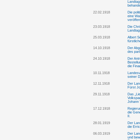
Landtag
behande
22.02.1918
Die poli
eine Wa
veröffe
23.03.1918
Die Chri
Landtag
25.03.1918
Albert S
fürstlic
14.10.1918
Der Abg
des par
24.10.1918
Der Ant
Bestell
die Fin
10.11.1918
Landesv
seiner 
12.11.1918
Der Lan
Fürst J
29.11.1918
Das „Lie
Volkspa
Johann 
17.12.1918
Regierun
die Gen
II.
28.01.1919
Der Lan
die Erri
06.03.1919
Der Lan
und bewi