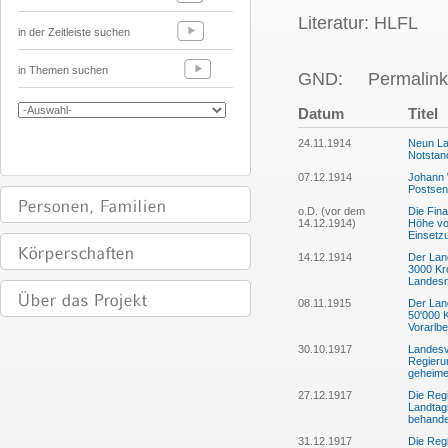
Literatur: HLFL
in der Zeitleiste suchen
in Themen suchen
GND:
Permalink
Datum
Titel
24.11.1914
Neun La
Notsta
07.12.1914
Johann 
Postsen
o.D. (vor dem
Die Fin
14.12.1914)
Höhe vo
Einsetz
14.12.1914
Der Land
3000 Kro
Landesn
08.11.1915
Der Lan
50'000 
Vorarlbe
30.10.1917
Landesv
Regierun
geheime
27.12.1917
Die Reg
Landtag
behande
31.12.1917
Die Reg