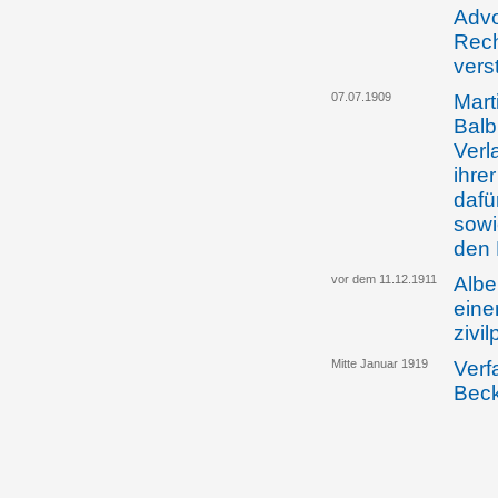
Advo
Rech
vers
07.07.1909
Mart
Balb
Verl
ihre
dafü
sowi
den 
vor dem 11.12.1911
Albe
eine
zivi
Mitte Januar 1919
Verf
Bec