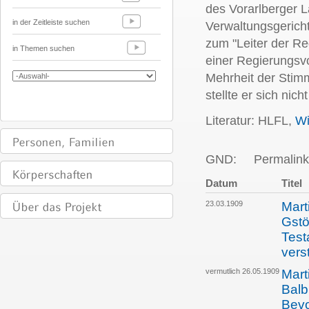
des Vorarlberger L
in der Zeitleiste suchen
Verwaltungsgerich
zum "Leiter der Re
in Themen suchen
einer Regierungsvo
Mehrheit der Stim
stellte er sich nic
Literatur: HLFL,
Wi
GND:
Permalink
Datum
Titel
23.03.1909
Mart
Gstö
Test
vers
vermutlich 26.05.1909
Mart
Balb
Bevo