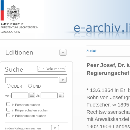
Zurück
Peer Josef, Dr. i
Regierungschef
ODER
UND
* 13.6.1864 in Erl 
von
bis
Sohn von Josef Ig
Fuetscher.
∞ 189
in Personen suchen
in Körperschaften suchen
Rechtswissenschaft
in Editionstexten suchen
mit Anwaltskanzlei
1902-1909 Landesh
in den Kategorien suchen