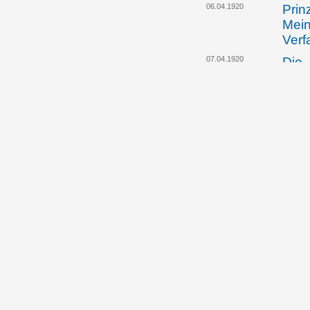
06.04.1920
Prin
Mein
Verf
07.04.1920
Die 
wend
eine
Jose
10.04.1920
Das 
stre
für 
hera
13.04.1920
Die 
spri
zukü
Vert
13.04.1920
Land
über
in d