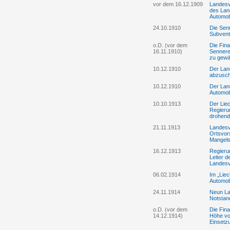
vor dem 16.12.1909
Landesv
des Land
Automob
24.10.1910
Die Sen
Subventi
o.D. (vor dem
Die Fin
16.11.1910)
Sennere
zu gew
10.12.1910
Der Land
abzusch
10.12.1910
Der Lan
Automobi
10.10.1913
Der Liec
Regieru
drohend
21.11.1913
Landesv
Ortsvor
Mangels 
16.12.1913
Regieru
Leiter d
Landesv
06.02.1914
Im „Liec
Automobi
24.11.1914
Neun La
Notsta
o.D. (vor dem
Die Fin
14.12.1914)
Höhe vo
Einsetz