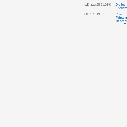
o.D. (zu 28.2.1919)
Die liec
Frieden
06.03.1919
Prinz Ed
Teilnah
insbeson
in der 
26.04.1919
Die „Ob
liechte
Exterrit
eigener 
14.06.1919
Wilhelm 
Österre
12.8.1919 (mit
Prinz Ed
Nachtrag vom
der öste
14.8.1919)
mitgeteil
vor 26.8.1919
Vertret
Vorgehe
18.09.1919
Alt-Land
Gehaltsr
befindli
25.11.1919
Der Land
03.12.1919
Prinz Ed
Österre
17.01.1920
Der Wie
Landtag
mit Öste
Einführ
30.01.1920
Der Lan