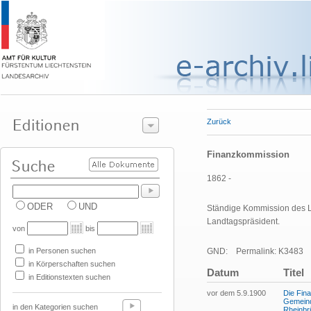
Zurück
Finanzkommission
1862 -
ODER
UND
Ständige Kommission des Lan
Landtagspräsident.
von
bis
in Personen suchen
GND:
Permalink: K3483
in Körperschaften suchen
Datum
Titel
in Editionstexten suchen
vor dem 5.9.1900
Die Fin
Gemeind
in den Kategorien suchen
Rheinbr