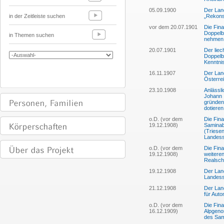
05.09.1900
Der Lan
in der Zeitleiste suchen
„Rekons
vor dem 20.07.1901
Die Fin
Doppelb
in Themen suchen
nehmen
20.07.1901
Der lie
Doppelb
Kenntni
16.11.1907
Der Lan
Österre
23.10.1908
Anlässli
Johann I
gründen
dotieren
o.D. (vor dem
Die Fin
19.12.1908)
Saminab
(Triese
Landessu
o.D. (vor dem
Die Fin
19.12.1908)
weitere
Realsch
19.12.1908
Der Lan
Landessu
21.12.1908
Der Lan
für Auto
o.D. (vor dem
Die Fin
16.12.1909)
Alpgenos
des Sam