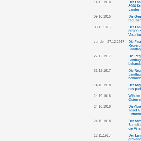
14.12.1914
Der Land
3000 Kro
Landesn
09.10.1915
Die Gem
reduzie
08.11.1915
Der Lan
50'000 
Vorarlbe
vor dem 27.12.1917
Die Fin
Regieru
Landtag
27.12.1917
Die Reg
Landtag
behande
31.12.1917
Die Reg
Landtag
behande
14.10.1918
Der Abg
des par
24.10.1918
Wilhelm 
Österre
24.10.1918
Die Abge
Josef G
Einführ
24.10.1918
Der Ant
Bestell
die Fin
12.11.1918
Der Lan
proviso