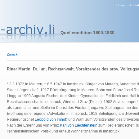
Home
|
Kontak
Quellenedition 1900-1930
Zurück
Ritter Martin, Dr. iur., Rechtsanwalt, Vorsitzender des prov. Vollzug
* 3.3.1872 in Mauren, † 8.5.1947 in Innsbruck, Bürger von Mauren, Annahme d
Staatsbürgerschaft, 1917 Rückbürgerung in Mauren. Sohn von Franz Josef Ritte
Lingg. ∞ 1900 Augusta Fischer, drei Kinder. Gymnasium in Feldkirch und Hall i
Rechtswissenschat in Innsbruck, Wien und Graz (Dr. iur.). 1902 Advokatenpr
als Landrichter und Stelle im Dienst des Fürsten (negative Stellungnahme de
Eröffnung einer eigenen Advokatur in Innsbruck. 1918 Beteiligung am „Novemb
Regierungschef
Leopold von Imhof
) und Wahl zum Vorsitzenden des provisor
Nach der Ernennung von Prinz
Karl von Liechtenstein
zum Regierungschef Rü
liechtensteinischen Politik und erneut Wohnsitznahme in Innsbruck.