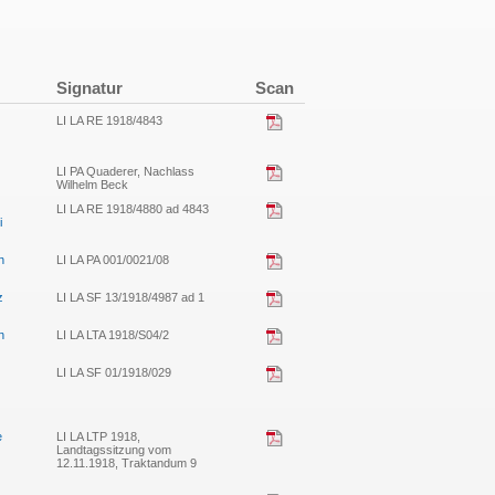
Signatur
Scan
LI LA RE 1918/4843
LI PA Quaderer, Nachlass
Wilhelm Beck
LI LA RE 1918/4880 ad 4843
i
n
LI LA PA 001/0021/08
z
LI LA SF 13/1918/4987 ad 1
n
LI LA LTA 1918/S04/2
LI LA SF 01/1918/029
e
LI LA LTP 1918,
Landtagssitzung vom
12.11.1918, Traktandum 9