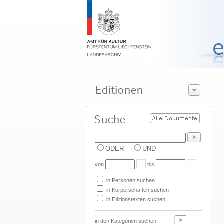
ODER
UND
von
bis
in Personen suchen
in Körperschaften suchen
in Editionstexten suchen
in den Kategorien suchen