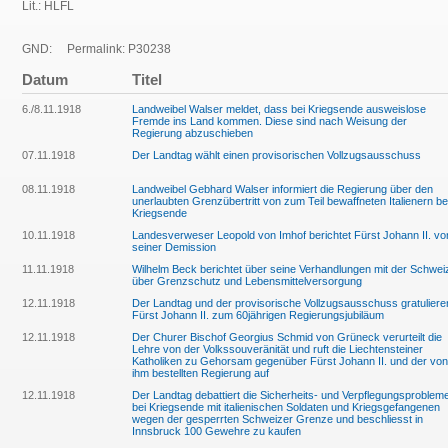
Lit.: HLFL
GND:
Permalink: P30238
Datum
Titel
6./8.11.1918
Landweibel Walser meldet, dass bei Kriegsende ausweislose
Fremde ins Land kommen. Diese sind nach Weisung der
Regierung abzuschieben
07.11.1918
Der Landtag wählt einen provisorischen Vollzugsausschuss
08.11.1918
Landweibel Gebhard Walser informiert die Regierung über den
unerlaubten Grenzübertritt von zum Teil bewaffneten Italienern be
Kriegsende
10.11.1918
Landesverweser Leopold von Imhof berichtet Fürst Johann II. vo
seiner Demission
11.11.1918
Wilhelm Beck berichtet über seine Verhandlungen mit der Schwei
über Grenzschutz und Lebensmittelversorgung
12.11.1918
Der Landtag und der provisorische Vollzugsausschuss gratuliere
Fürst Johann II. zum 60jährigen Regierungsjubiläum
12.11.1918
Der Churer Bischof Georgius Schmid von Grüneck verurteilt die
Lehre von der Volkssouveränität und ruft die Liechtensteiner
Katholiken zu Gehorsam gegenüber Fürst Johann II. und der von
ihm bestellten Regierung auf
12.11.1918
Der Landtag debattiert die Sicherheits- und Verpflegungsproblem
bei Kriegsende mit italienischen Soldaten und Kriegsgefangenen
wegen der gesperrten Schweizer Grenze und beschliesst in
Innsbruck 100 Gewehre zu kaufen