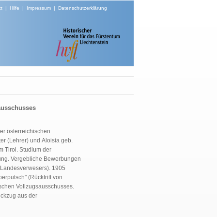
t
|
Hilfe
|
Impressum
|
Datenschutzerklärung
sausschusses
er österreichischen
r (Lehrer) und Aloisia geb.
m Tirol. Studium der
üfung. Vergebliche Bewerbungen
s Landesverwesers). 1905
erputsch" (Rücktritt von
ischen Vollzugsausschusses.
ckzug aus der