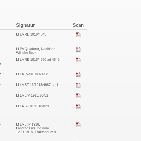
Signatur
Scan
LI LA RE 1918/4843
LI PA Quaderer, Nachlass
Wilhelm Beck
LI LA RE 1918/4880 ad 4843
i
n
LI LA PA 001/0021/08
z
LI LA SF 13/1918/4987 ad 1
n
LI LA LTA 1918/S04/2
LI LA SF 01/1918/029
e
LI LA LTP 1918,
Landtagssitzung vom
12.11.1918, Traktandum 9