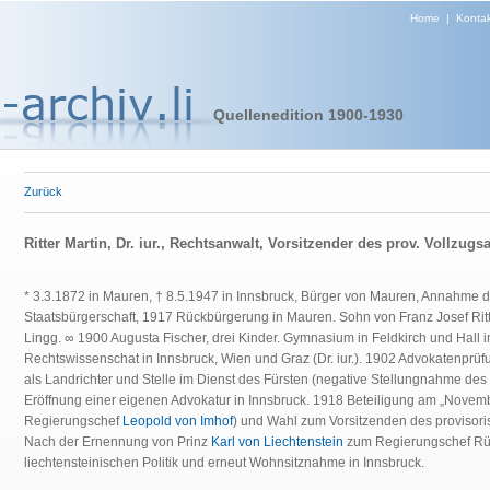
Home
|
Kontak
Quellenedition 1900-1930
Zurück
Ritter Martin, Dr. iur., Rechtsanwalt, Vorsitzender des prov. Vollzug
* 3.3.1872 in Mauren, † 8.5.1947 in Innsbruck, Bürger von Mauren, Annahme d
Staatsbürgerschaft, 1917 Rückbürgerung in Mauren. Sohn von Franz Josef Ritte
Lingg. ∞ 1900 Augusta Fischer, drei Kinder. Gymnasium in Feldkirch und Hall i
Rechtswissenschat in Innsbruck, Wien und Graz (Dr. iur.). 1902 Advokatenpr
als Landrichter und Stelle im Dienst des Fürsten (negative Stellungnahme de
Eröffnung einer eigenen Advokatur in Innsbruck. 1918 Beteiligung am „Novemb
Regierungschef
Leopold von Imhof
) und Wahl zum Vorsitzenden des provisor
Nach der Ernennung von Prinz
Karl von Liechtenstein
zum Regierungschef Rü
liechtensteinischen Politik und erneut Wohnsitznahme in Innsbruck.