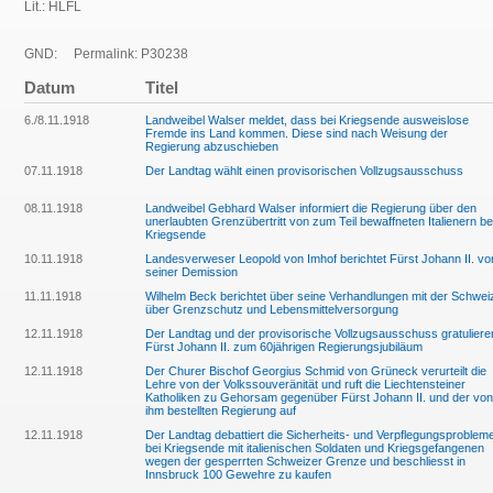
Lit.: HLFL
GND:
Permalink: P30238
Datum
Titel
6./8.11.1918
Landweibel Walser meldet, dass bei Kriegsende ausweislose
Fremde ins Land kommen. Diese sind nach Weisung der
Regierung abzuschieben
07.11.1918
Der Landtag wählt einen provisorischen Vollzugsausschuss
08.11.1918
Landweibel Gebhard Walser informiert die Regierung über den
unerlaubten Grenzübertritt von zum Teil bewaffneten Italienern be
Kriegsende
10.11.1918
Landesverweser Leopold von Imhof berichtet Fürst Johann II. vo
seiner Demission
11.11.1918
Wilhelm Beck berichtet über seine Verhandlungen mit der Schwei
über Grenzschutz und Lebensmittelversorgung
12.11.1918
Der Landtag und der provisorische Vollzugsausschuss gratuliere
Fürst Johann II. zum 60jährigen Regierungsjubiläum
12.11.1918
Der Churer Bischof Georgius Schmid von Grüneck verurteilt die
Lehre von der Volkssouveränität und ruft die Liechtensteiner
Katholiken zu Gehorsam gegenüber Fürst Johann II. und der von
ihm bestellten Regierung auf
12.11.1918
Der Landtag debattiert die Sicherheits- und Verpflegungsproblem
bei Kriegsende mit italienischen Soldaten und Kriegsgefangenen
wegen der gesperrten Schweizer Grenze und beschliesst in
Innsbruck 100 Gewehre zu kaufen