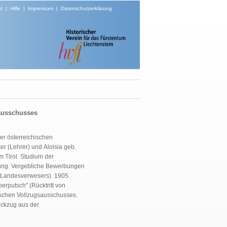
t
|
Hilfe
|
Impressum
|
Datenschutzerklärung
sausschusses
er österreichischen
r (Lehrer) und Aloisia geb.
m Tirol. Studium der
üfung. Vergebliche Bewerbungen
s Landesverwesers). 1905
erputsch" (Rücktritt von
ischen Vollzugsausschusses.
ckzug aus der