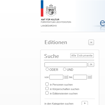
ODER
UND
von
bis
in Personen suchen
in Körperschaften suchen
in Editionstexten suchen
in den Kategorien suchen