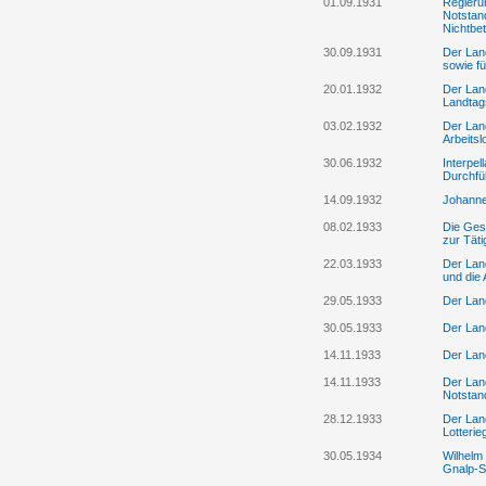
01.09.1931
Regierun
Notstan
Nichtbet
30.09.1931
Der Lan
sowie fü
20.01.1932
Der Lan
Landtag
03.02.1932
Der Lan
Arbeitsl
30.06.1932
Interpel
Durchfü
14.09.1932
Johanne
08.02.1933
Die Ges
zur Täti
22.03.1933
Der Lan
und die 
29.05.1933
Der Lan
30.05.1933
Der Lan
14.11.1933
Der Lan
14.11.1933
Der Land
Notstan
28.12.1933
Der Lan
Lotteri
30.05.1934
Wilhelm
Gnalp-S