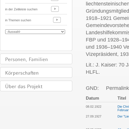
liechtensteinische
in der Zeitleiste suchen
Gründungsmitglied 
1918–1921 Gemein
in Themen suchen
Gemeindevorsteher
Landeshilfekommiss
FBP und 1928–194
und 1936–1940 Ve
Vizepräsident, 19
Lit.: J. Kaiser: 70
HLFL.
GND:
Permalink
Datum
Titel
08.02.1922
Die Chri
Februar
27.09.1927
Der "Lie