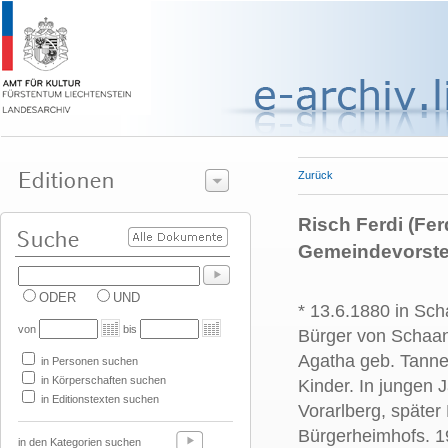
Zurück
Risch Ferdi (Fe
Gemeindevorste
ODER
UND
* 13.6.1880 in Sch
von
bis
Bürger von Schaan
Agatha geb. Tanner
in Personen suchen
in Körperschaften suchen
Kinder. In jungen 
in Editionstexten suchen
Vorarlberg, später
Bürgerheimhofs. 1
in den Kategorien suchen