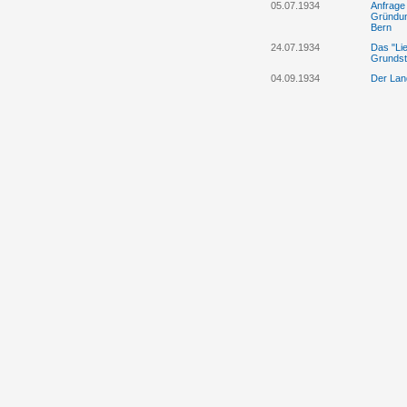
05.07.1934
Anfrage
Gründung
Bern
24.07.1934
Das "Lie
Grundst
04.09.1934
Der Lan
Viehexpo
Viehver
11.12.1934
Der Land
09.05.1935
Der Land
20.07.1935
Das "Lie
Kloster
11.10.1935
Der Land
Notsta
23.10.1935
Der Lan
Notstan
26.03.1936
Der Lan
Strasse
15.04.1936
Der Lan
Fritz Wa
18.06.1936
Der Lan
22.07.1936
Der Lan
nachträg
Elisabet
23.07.1936
Der Lan
Ludwig 
Pension