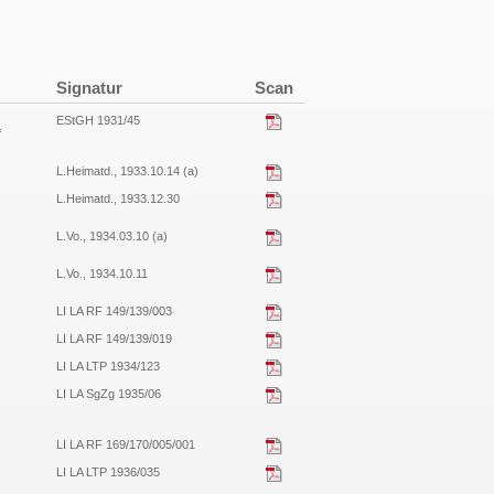
Signatur
Scan
EStGH 1931/45
f
L.Heimatd., 1933.10.14 (a)
L.Heimatd., 1933.12.30
L.Vo., 1934.03.10 (a)
L.Vo., 1934.10.11
LI LA RF 149/139/003
LI LA RF 149/139/019
LI LA LTP 1934/123
LI LA SgZg 1935/06
LI LA RF 169/170/005/001
LI LA LTP 1936/035