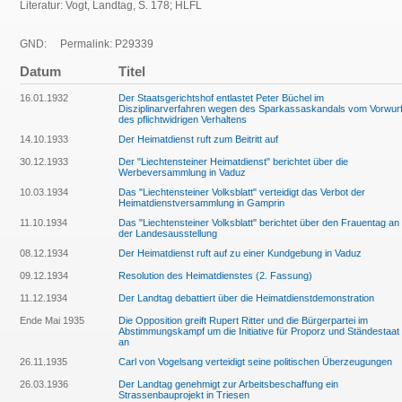
Literatur: Vogt, Landtag, S. 178; HLFL
GND:
Permalink: P29339
Datum
Titel
16.01.1932
Der Staatsgerichtshof entlastet Peter Büchel im
Disziplinarverfahren wegen des Sparkassaskandals vom Vorwur
des pflichtwidrigen Verhaltens
14.10.1933
Der Heimatdienst ruft zum Beitritt auf
30.12.1933
Der "Liechtensteiner Heimatdienst" berichtet über die
Werbeversammlung in Vaduz
10.03.1934
Das "Liechtensteiner Volksblatt" verteidigt das Verbot der
Heimatdienstversammlung in Gamprin
11.10.1934
Das "Liechtensteiner Volksblatt" berichtet über den Frauentag an
der Landesausstellung
08.12.1934
Der Heimatdienst ruft auf zu einer Kundgebung in Vaduz
09.12.1934
Resolution des Heimatdienstes (2. Fassung)
11.12.1934
Der Landtag debattiert über die Heimatdienstdemonstration
Ende Mai 1935
Die Opposition greift Rupert Ritter und die Bürgerpartei im
Abstimmungskampf um die Initiative für Proporz und Ständestaat
an
26.11.1935
Carl von Vogelsang verteidigt seine politischen Überzeugungen
26.03.1936
Der Landtag genehmigt zur Arbeitsbeschaffung ein
Strassenbauprojekt in Triesen