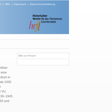
t
|
Hilfe
|
Impressum
|
Datenschutzerklärung
Bild zur Person
milian
 eine
udium in
 ab 1930
6
r VU.
1936–1945.
935 und