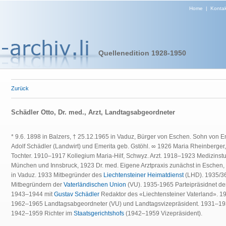
Home
|
Kontak
Quellenedition 1928-1950
Zurück
Schädler Otto, Dr. med., Arzt, Landtagsabgeordneter
* 9.6. 1898 in Balzers, † 25.12.1965 in Vaduz, Bürger von Eschen. Sohn von E
Adolf Schädler (Landwirt) und Emerita geb. Gstöhl. ∞ 1926 Maria Rheinberger,
Tochter. 1910–1917 Kollegium Maria-Hilf, Schwyz. Arzt. 1918–1923 Medizinst
München und Innsbruck, 1923 Dr. med. Eigene Arztpraxis zunächst in Eschen,
in Vaduz. 1933 Mitbegründer des
Liechtensteiner Heimatdienst
(LHD). 1935/3
Mitbegründern der
Vaterländischen Union
(VU). 1935-1965 Parteipräsidnet de
1943–1944 mit
Gustav Schädler
Redaktor des «Liechtensteiner Vaterland». 
1962–1965 Landtagsabgeordneter (VU) und Landtagsvizepräsident. 1931–1
1942–1959 Richter im
Staatsgerichtshofs
(1942–1959 Vizepräsident).