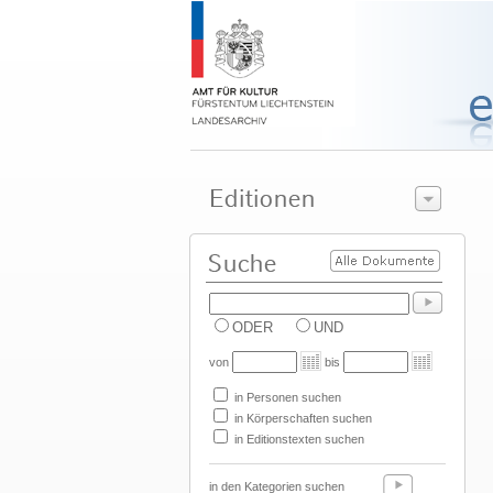
ODER
UND
von
bis
in Personen suchen
in Körperschaften suchen
in Editionstexten suchen
in den Kategorien suchen