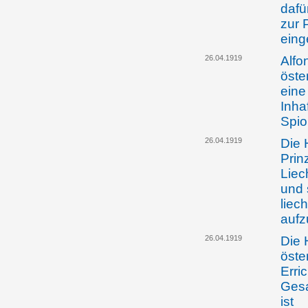
dafü
zur 
eing
26.04.1919
Alfo
öste
eine
Inha
Spio
26.04.1919
Die 
Prin
Liec
und 
liec
auf
26.04.1919
Die 
öste
Erri
Gesa
ist