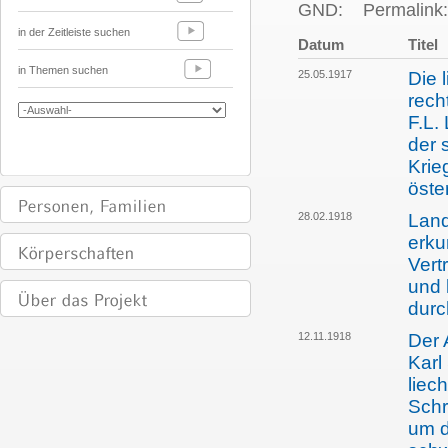
GND:
Permalink:
in der Zeitleiste suchen
Datum
Titel
in Themen suchen
25.05.1917
Die 
rech
F.L.
der 
Krie
öste
28.02.1918
Land
erku
Vert
und 
durc
12.11.1918
Der 
Karl
liec
Schr
um d