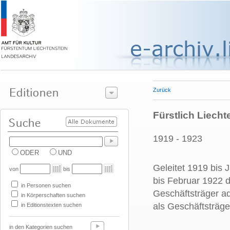
Zurück
Fürstlich Liech
1919 - 1923
ODER
UND
Geleitet 1919 bis 
von
bis
bis Februar 1922 d
in Personen suchen
Geschäftsträger a
in Körperschaften suchen
als Geschäftsträge
in Editionstexten suchen
in den Kategorien suchen