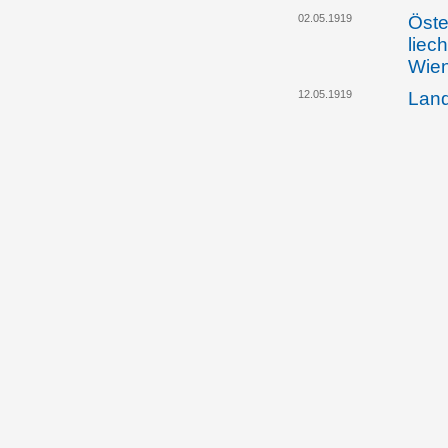
02.05.1919
Öste
liec
Wien
12.05.1919
Land
Fürs
Zus
vom 
Abän
14.05.1919
Prin
tsch
Regi
Bode
Zentr
Besi
und 
liec
Pra
16.05.1919
Prinz