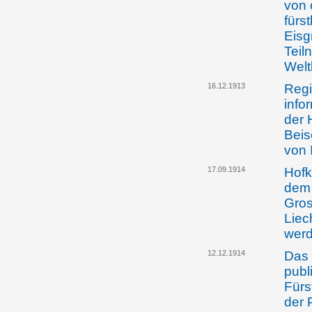
von 
fürs
Eisg
Teil
Welt
16.12.1913
Regi
info
der 
Beis
von 
17.09.1914
Hofk
dem 
Gros
Liec
wer
12.12.1914
Das 
publ
Fürs
der 