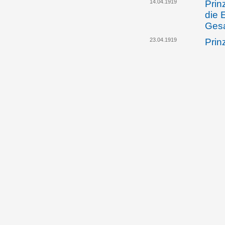
14.04.1919
Prin
die 
Gesa
23.04.1919
Prin
Gesa
dafü
zur 
eing
26.04.1919
Alfo
öste
eine
Inha
Spio
26.04.1919
Die 
Regi
Einr
Aufe
Liec
26.04.1919
Die 