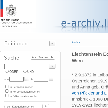
Zurück
Liechtenstein Ed
Wien
ODER
UND
* 2.9.1872 in Laib
von
bis
Österreicher, 1919
und Anna geb. Grä
in Personen suchen
in Körperschaften suchen
von Pückler und L
in Editionstexten suchen
Innsbruck, 1898 Dr
1919-1921 liechten
in den Kategorien suchen