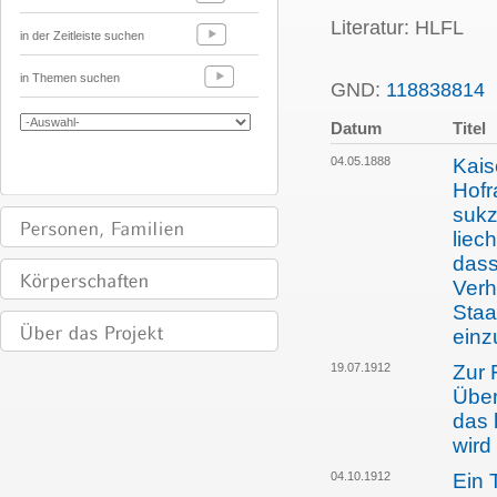
Literatur: HLFL
in der Zeitleiste suchen
in Themen suchen
GND:
118838814
P
Datum
Titel
04.05.1888
Kais
Hofr
sukz
liec
dass
Verh
Staa
einz
19.07.1912
Zur 
Über
das 
wird
04.10.1912
Ein 