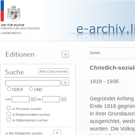
Zurück
Christlich-sozia
1918 - 1936
ODER
UND
Gegründet Anfang 1
von
bis
Ende 1918 gegrü
in Personen suchen
in ihrer Grundausr
in Körperschaften suchen
ausgerichtet, wesh
in Editionstexten suchen
wurden. Die Volks
in den Kategorien suchen