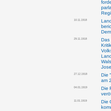
ford
parl
Reg
10.11.1918
Land
beri
Dem
29.11.1918
Das 
Kriti
Volk
Land
Wals
Jose
27.12.1918
Die 
am 2
04.01.1919
Die 
verö
11.01.1919
Die 
komm