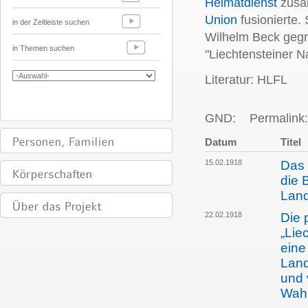
Heimatdienst
zusa
Union
fusionierte.
in der Zeitleiste suchen
Wilhelm Beck gegr
in Themen suchen
"Liechtensteiner 
Literatur: HLFL
GND:
Permalink:
Datum
Titel
15.02.1918
Das 
die 
Land
22.02.1918
Die 
„Lie
eine
Land
und 
Wah