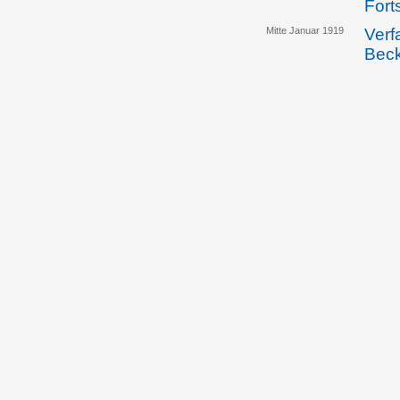
Fort
Mitte Januar 1919
Verf
Bec
18.01.1919
Die 
vert
gege
Volk
18.01.1919
Die 
verö
29.01.1919
In e
Liec
Volk
sich
sie 