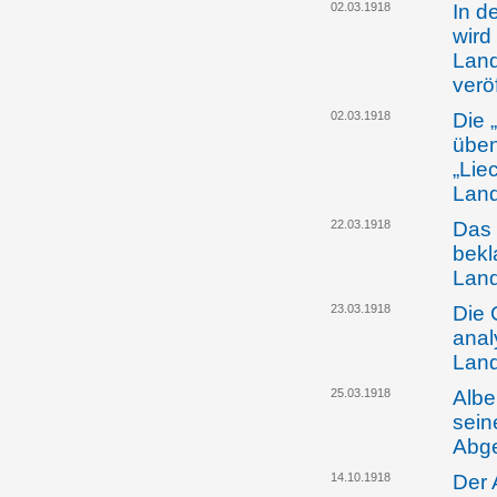
02.03.1918
In d
wird
Land
veröf
02.03.1918
Die 
üben
„Lie
Land
22.03.1918
Das 
bekl
Lan
23.03.1918
Die 
anal
Lan
25.03.1918
Albe
sein
Abg
14.10.1918
Der 