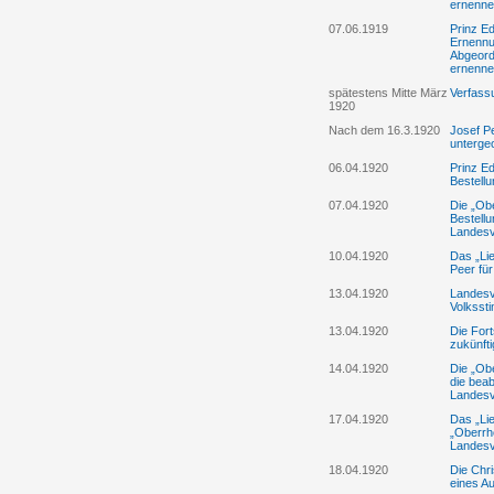
ernenne
07.06.1919
Prinz Ed
Ernennu
Abgeord
ernenne
spätestens Mitte März
Verfass
1920
Nach dem 16.3.1920
Josef Pe
unterge
06.04.1920
Prinz Ed
Bestell
07.04.1920
Die „Ob
Bestell
Landes
10.04.1920
Das „Lie
Peer fü
13.04.1920
Landesve
Volksst
13.04.1920
Die Fort
zukünft
14.04.1920
Die „Ob
die beab
Landesv
17.04.1920
Das „Lie
„Oberrh
Landesv
18.04.1920
Die Chri
eines A