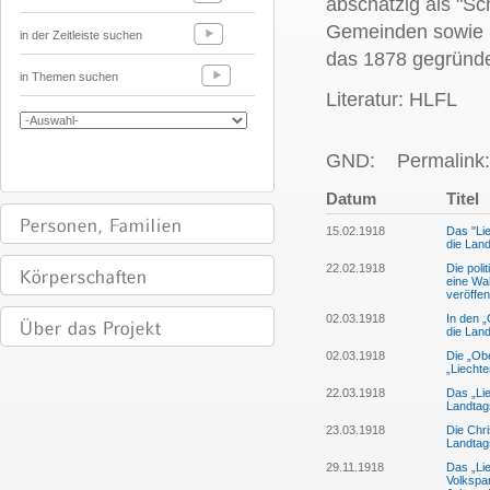
abschätzig als "S
Gemeinden sowie S
in der Zeitleiste suchen
das 1878 gegründet
in Themen suchen
Literatur: HLFL
GND:
Permalink:
Datum
Titel
15.02.1918
Das "Lie
die Lan
22.02.1918
Die poli
eine Wa
veröffe
02.03.1918
In den „
die Land
02.03.1918
Die „Ob
„Liechte
22.03.1918
Das „Lie
Landtag
23.03.1918
Die Chri
Landtag
29.11.1918
Das „Lie
Volkspa