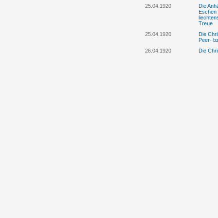
25.04.1920
Die Anhä
Eschen 
liechte
Treue
25.04.1920
Die Chri
Peer- b
26.04.1920
Die Chri
Protestr
Landesv
28.04.1920
Die „Ob
Versamml
herunte
25.4./28.4.1920
Die Anhä
Eschen e
30.04.1920
Fürst Jo
Bürgerpa
01.05.1920
Das „Lie
„Oberrh
unwahr 
Landtag
05.05.1920
Die Anhä
Vaduz ne
Landesv
11.05.1920
Regierun
Volkspa
12.05.1920
Die Anhä
einer Gr
die Reg
aus