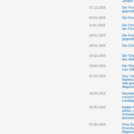
Johann 
27.12.1918
Die "For
gegründ
04.01.1919
Die Fort
11.01.1919
Die Chri
der Fort
18.01.1919
Die Fort
gegenübe
18.01.1919
Die Chri
19.02.1919
Die "Ob
des Wah
19.02.1919
Die "Obe
vom Vol
01.03.1919
Das "Lie
Wahlrec
Volk gew
Abgeord
16.04.1919
Nachdem
zurückz
Landtag
10.05.1919
Kaplan A
dürfen, 
Schweiz
beizutre
07.06.1919
Prinz Ed
Ernennu
Abgeord