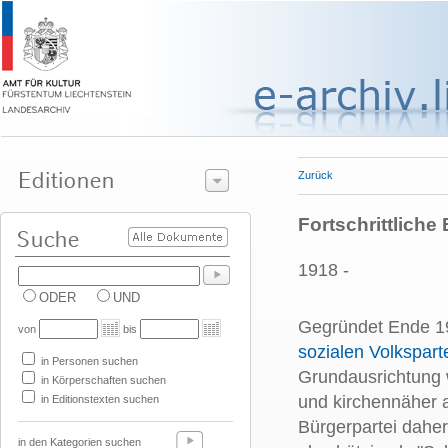
Zurück
Fortschrittliche
1918 -
ODER
UND
Gegründet Ende 19
von
bis
sozialen Volkspart
in Personen suchen
Grundausrichtung w
in Körperschaften suchen
und kirchennäher a
in Editionstexten suchen
Bürgerpartei daher
in den Kategorien suchen