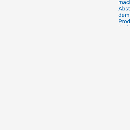
mach
Abst
dem 
Prod
liec
besc
Land
25.11.1919
Der 
Scha
17.01.1920
Der 
die 
Land
über
Öste
Schw
Fra
30.01.1920
Der 
Hand
dem 