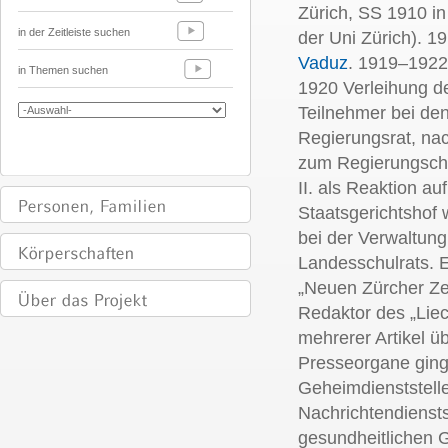
Zürich, SS 1910 in 
in der Zeitleiste suchen
der Uni Zürich). 
Vaduz
. 1919–1922
in Themen suchen
1920 Verleihung de
Teilnehmer bei d
Regierungsrat, na
zum Regierungsche
II. als Reaktion a
Staatsgerichtshof 
bei der Verwaltung
Landesschulrats. 
„Neuen Zürcher Z
Redaktor des „Liec
mehrerer Artikel ü
Presseorgane ginge
Geheimdienststell
Nachrichtendiensts
gesundheitlichen 