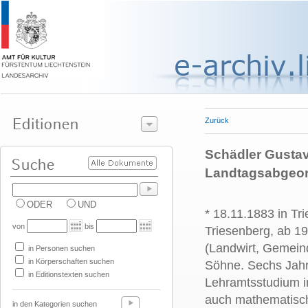
Zurück
Schädler Gustav,
Landtagsabgeor
ODER
UND
* 18.11.1883 in Tr
von
bis
Triesenberg, ab 1
(Landwirt, Gemein
in Personen suchen
in Körperschaften suchen
Söhne. Sechs Jahr
in Editionstexten suchen
Lehramtsstudium in
auch mathematisch-
in den Kategorien suchen