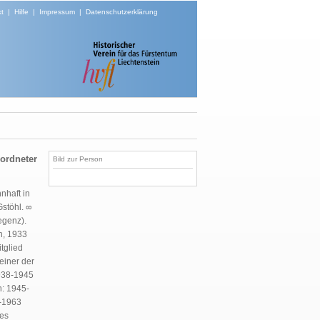
t
|
Hilfe
|
Impressum
|
Datenschutzerklärung
eordneter
Bild zur Person
nhaft in
Gstöhl. ∞
egenz).
n, 1933
tglied
einer der
1938-1945
n:
1945-
-1963
des