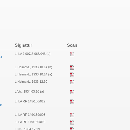
Signatur
Scan
LI LA J 007/S 066/043 (a)
 4
L.Heimatd., 1933.10.14 (b)
L.Heimatd., 1933.10.14 (a)
L.Heimatd., 1933.12.30
L.Vo., 1934.03.10 (a)
LI LA RF 145/186/019
es
LI LA RF 149/139/003
LI LA RF 149/139/019
L.Na., 1934.12.19