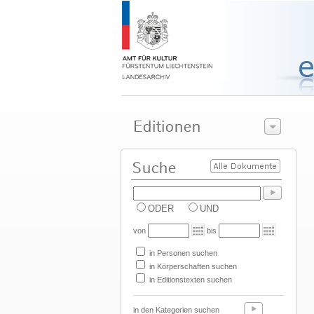
ODER
UND
von
bis
in Personen suchen
in Körperschaften suchen
in Editionstexten suchen
in den Kategorien suchen