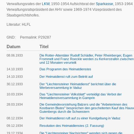
Verwaltungsrates der
LKW
, 1950-1954 Aufsichtsrat der
Sparkasse
, 1953-1964
Verwaltungsratspräsident der AHV sowie 1969-1974 Vizepräsident des
Staatsgerichtshofes.
Literatur: HLFL
GND:
Permalink: P29287
Datum
Titel
08.06.1933
Die Rotter-Attentäter Rudolf Schädler, Peter Rheinberger, Eugen
Frommelt und Franz Roeckle werden zu Kerkerstrafen zwischen
und 12 Monaten verurteilt
14.10.1933
Das Programm des Heimatdienstes
14.10.1933
Der Heimatdienst ruft zum Beitritt auf
30.12.1933
Der "Liechtensteiner Heimatdienst" berichtet über die
Werbeversammlung in Vaduz
10.03.1934
Das "Liechtensteiner Volksblatt" verteidigt das Verbot der
Heimatdienstversammlung in Gamprin
28.03.1934
Die Gemeindevorstehung Balzers und die "Anbeterinnen des
Kostbaren Blutes" besprechen den gescheiterten Kauf des Haus
Gutenbergs durch die Schwestern
08.12.1934
Der Heimatdienst ruft auf zu einer Kundgebung in Vaduz
09.12.1934
Resolution des Heimatdienstes (2. Fassung)
19.12.1934
Die "Liechtensteiner Nachrichten" wenden sich gegen die