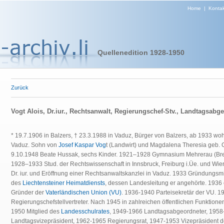
Home
|
Kontak
Quellenedition 1928-1950
Zurück
Vogt Alois, Dr.iur., Rechtsanwalt, Regierungschef-Stv., Landtagsabg
* 19.7.1906 in Balzers, † 23.3.1988 in Vaduz, Bürger von Balzers, ab 1933 woh
Vaduz. Sohn von
Josef Kaspar Vog
t (Landwirt) und Magdalena Theresia geb. 
9.10.1948 Beate Hussak, sechs Kinder. 1921–1928 Gymnasium Mehrerau (Br
1928–1933 Stud. der Rechtswissenschaft in Innsbruck, Freiburg i.Üe. und Wie
Dr. iur. und Eröffnung einer Rechtsanwaltskanzlei in Vaduz. 1933 Gründungsmi
des
Liechtensteiner Heimatdiensts
, dessen Landesleitung er angehörte. 1936 
Gründer der
Vaterländischen Union (VU)
. 1936-1940 Parteisekretär der VU. 
Regierungschefstellvertreter. Nach 1945 in zahlreichen öffentlichen Funktione
1950 Mitglied des
Landesschulrates
, 1949-1966 Landtagsabgeordneter, 1958
Landtagsvizepräsident, 1962-1965 Regierungsrat, 1947-1953 Vizepräsident 