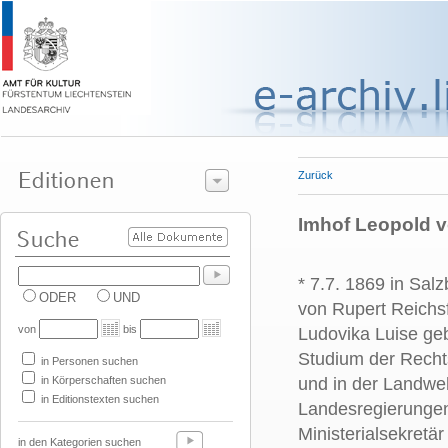
Zurück
Imhof Leopold v
* 7.7. 1869 in Salz
ODER
UND
von Rupert Reichsf
von
bis
Ludovika Luise geb
Studium der Recht
in Personen suchen
in Körperschaften suchen
und in der Landweh
in Editionstexten suchen
Landesregierungen 
Ministerialsekretä
in den Kategorien suchen