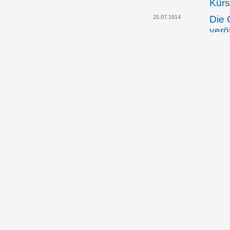
Kürs
25.07.1914
Die 
verö
auss
vom 
Law
05.08.1914
Die 
Geme
Trie
vert
Vers
best
05.08.1914
Die 
Krie
ent
07.08.1914
Land
beri
Lage
des 