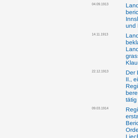
04.09.1913
Land
beric
Inns
und 
14.11.1913
Land
bekl
Land
gras
Kla
22.12.1913
Der 
II.,
Regi
bere
tätig
09.03.1914
Regi
erst
Beri
Orde
Liec