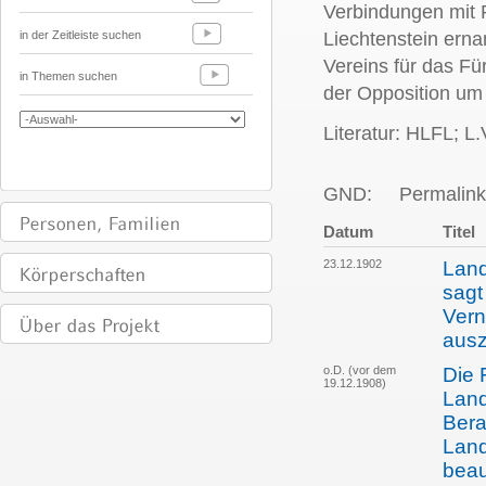
Verbindungen mit 
in der Zeitleiste suchen
Liechtenstein erna
Vereins für das F
in Themen suchen
der Opposition um
Literatur: HLFL; L
GND:
Permalink
Datum
Titel
23.12.1902
Land
sagt
Vern
aus
o.D. (vor dem
Die 
19.12.1908)
Land
Bera
Land
beau