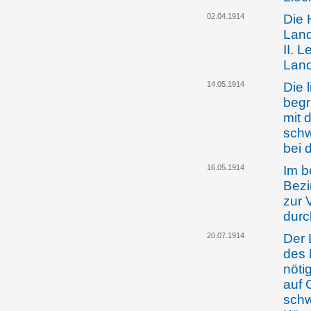
02.04.1914
Die 
Land
II. 
Land
14.05.1914
Die 
begr
mit 
schw
bei 
16.05.1914
Im b
Bezi
zur 
durc
20.07.1914
Der 
des 
nöti
auf 
schw