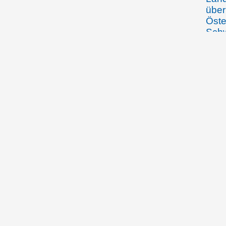
über
Öste
Schw
Fra
20.03.1920
Gust
Land
Verf
28.04.1920
Die 
spie
Fort
Peer
25.4./28.4.1920
Die 
Bürg
Esch
Peer
11.05.1920
Regi
beri
Volk