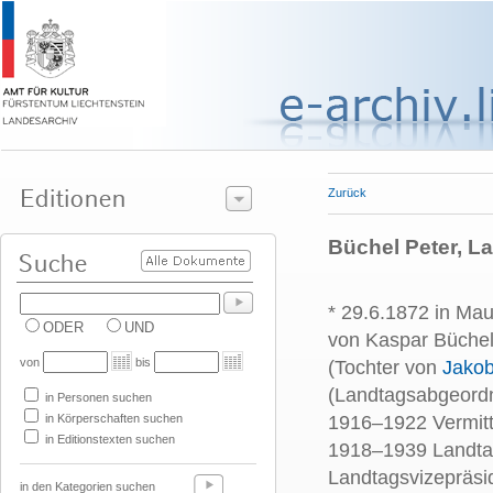
Zurück
Büchel Peter, L
* 29.6.1872 in Ma
ODER
UND
von Kaspar Büchel
von
bis
(Tochter von
Jakob
(Landtagsabgeordn
in Personen suchen
in Körperschaften suchen
1916–1922 Vermitt
in Editionstexten suchen
1918–1939 Landta
Landtagsvizepräsi
in den Kategorien suchen