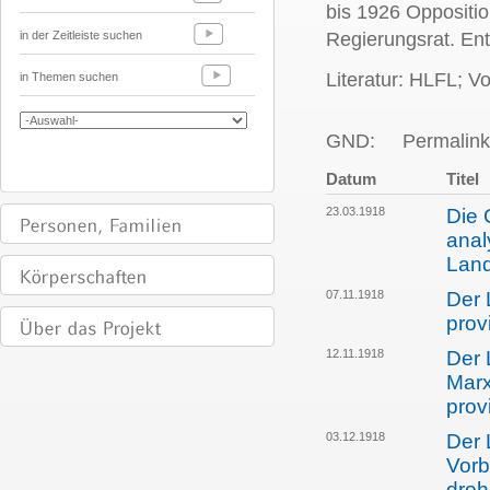
bis 1926 Oppositi
in der Zeitleiste suchen
Regierungsrat. En
Literatur: HLFL; V
in Themen suchen
GND:
Permalink
Datum
Titel
23.03.1918
Die 
anal
Lan
07.11.1918
Der 
prov
12.11.1918
Der 
Marx
prov
03.12.1918
Der 
Vorb
dro