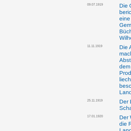
09.07.1919
Die 
beri
eine
Geme
Büch
Wilh
11.11.1919
Die 
mach
Abst
dem 
Prod
liec
besc
Land
25.11.1919
Der 
Scha
17.01.1920
Der 
die 
Land