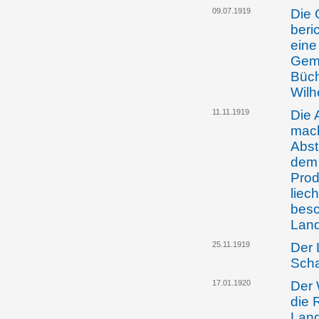
09.07.1919
Die 
beri
eine
Geme
Büch
Wilh
11.11.1919
Die 
mach
Abst
dem 
Prod
liec
besc
Land
25.11.1919
Der 
Scha
17.01.1920
Der 
die 
Land