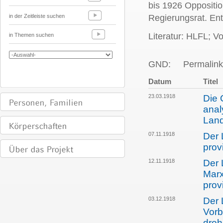
bis 1926 Oppositi
in der Zeitleiste suchen
Regierungsrat. En
Literatur: HLFL; V
in Themen suchen
GND:
Permalink
Datum
Titel
23.03.1918
Die 
anal
Lan
07.11.1918
Der 
prov
12.11.1918
Der 
Marx
prov
03.12.1918
Der 
Vorb
dro