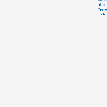
über
Öste
Schw
Fra
20.03.1920
Gust
Land
Verf
28.04.1920
Die 
spie
Fort
Peer
25.4./28.4.1920
Die 
Bürg
Esch
Peer
11.05.1920
Regi
beri
Volk