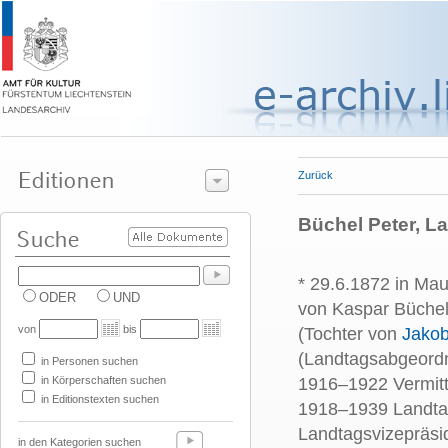
Zurück
Büchel Peter, L
* 29.6.1872 in Ma
ODER
UND
von Kaspar Büchel
von
bis
(Tochter von
Jakob
(Landtagsabgeordn
in Personen suchen
in Körperschaften suchen
1916–1922 Vermitt
in Editionstexten suchen
1918–1939 Landta
Landtagsvizepräsi
in den Kategorien suchen