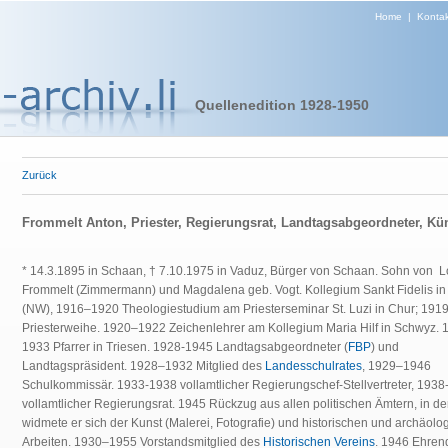
Home
|
Kontak
Quellenedition 1928-1950
Zurück
Frommelt Anton, Priester, Regierungsrat, Landtagsabgeordneter, Kün
* 14.3.1895 in Schaan, † 7.10.1975 in Vaduz, Bürger von Schaan. Sohn von 
Frommelt (Zimmermann) und Magdalena geb. Vogt. Kollegium Sankt Fidelis in
(NW), 1916–1920 Theologiestudium am Priesterseminar St. Luzi in Chur; 191
Priesterweihe. 1920–1922 Zeichenlehrer am Kollegium Maria Hilf in Schwyz. 
1933 Pfarrer in Triesen. 1928-1945 Landtagsabgeordneter (
FBP
) und
Landtagspräsident. 1928–1932 Mitglied des
Landesschulrates
, 1929–1946
Schulkommissär. 1933-1938 vollamtlicher Regierungschef-Stellvertreter, 193
vollamtlicher Regierungsrat. 1945 Rückzug aus allen politischen Ämtern, in de
widmete er sich der Kunst (Malerei, Fotografie) und historischen und archäolo
Arbeiten. 1930–1955 Vorstandsmitglied des
Historischen Vereins
. 1946 Ehre