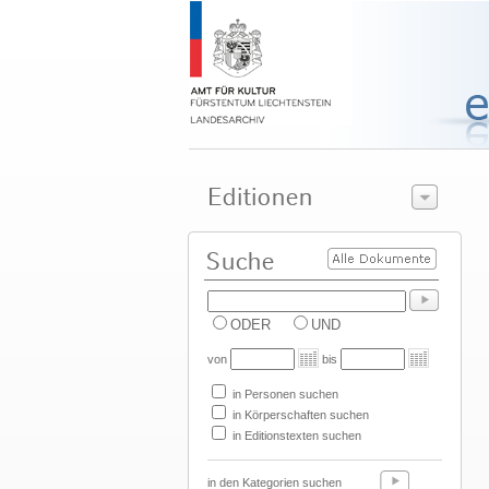
ODER
UND
von
bis
in Personen suchen
in Körperschaften suchen
in Editionstexten suchen
in den Kategorien suchen