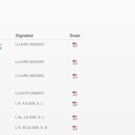
Signatur
Scan
n,
LI LA RE 1922/0157
ar
LI LA RE 1925/2267
LI LA RE 1925/3651
LI LA LTP 1928/073
L.N. 4.9.1928, S. 1.
L.Vo. 1.9.1928, S. 1.
L.N. 30.10.1928, S. 2f.