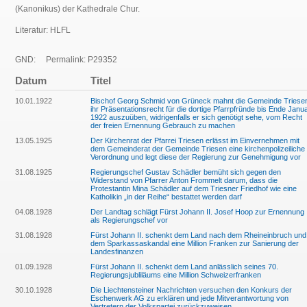
(Kanonikus) der Kathedrale Chur.
Literatur: HLFL
GND:
Permalink: P29352
Datum
Titel
10.01.1922
Bischof Georg Schmid von Grüneck mahnt die Gemeinde Triese
ihr Präsentationsrecht für die dortige Pfarrpfründe bis Ende Janu
1922 auszuüben, widrigenfalls er sich genötigt sehe, vom Recht
der freien Ernennung Gebrauch zu machen
13.05.1925
Der Kirchenrat der Pfarrei Triesen erlässt im Einvernehmen mit
dem Gemeinderat der Gemeinde Triesen eine kirchenpolizeiliche
Verordnung und legt diese der Regierung zur Genehmigung vor
31.08.1925
Regierungschef Gustav Schädler bemüht sich gegen den
Widerstand von Pfarrer Anton Frommelt darum, dass die
Protestantin Mina Schädler auf dem Triesner Friedhof wie eine
Katholikin „in der Reihe“ bestattet werden darf
04.08.1928
Der Landtag schlägt Fürst Johann II. Josef Hoop zur Ernennung
als Regierungschef vor
31.08.1928
Fürst Johann II. schenkt dem Land nach dem Rheineinbruch und
dem Sparkassaskandal eine Million Franken zur Sanierung der
Landesfinanzen
01.09.1928
Fürst Johann II. schenkt dem Land anlässlich seines 70.
Regierungsjubliläums eine Million Schweizerfranken
30.10.1928
Die Liechtensteiner Nachrichten versuchen den Konkurs der
Eschenwerk AG zu erklären und jede Mitverantwortung von
Vertretern der Volkspartei zurückzuweisen