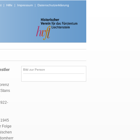
t
|
Hilfe
|
Impressum
|
Datenschutzerklärung
stler
Bild zur Person
Lorenz
 Stans
9
1922-
8-1945
r Folge
gischen
ndomherr